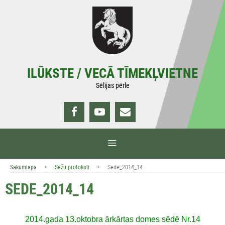
Doties
uz
saturu
ILŪKSTE / VECĀ TĪMEKĻVIETNE
Sēlijas pērle
IZVĒLNE
>
>
Sākumlapa
Sēžu protokoli
Sede_2014_14
SEDE_2014_14
2014.gada 13.oktobra ārkārtas domes sēdē Nr.14