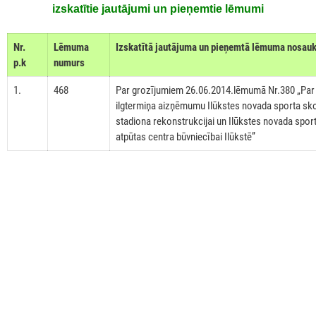
izskatītie jautājumi un pieņemtie lēmumi
Nr.
Lēmuma
Izskatītā jautājuma un pieņemtā lēmuma nosa
p.k
numurs
1.
468
Par grozījumiem 26.06.2014.lēmumā Nr.380 „Par
ilgtermiņa aizņēmumu Ilūkstes novada sporta sk
stadiona rekonstrukcijai un Ilūkstes novada spor
atpūtas centra būvniecībai Ilūkstē”