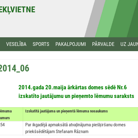
MEKĻVIETNE
VESELĪBA
SPORTS
PAKALPOJUMI
PĀRVALDE
UZ JAU
2014_06
2014.gada 20.maija ārkārtas domes sēdē Nr.6
izskatīto jautājumu un pieņemto lēmumu saraksts
Lēmuma
Izskatītā jautājuma un pieņemtā lēmuma nosaukums
numurs
254
Par ikgadējā apmaksātā atvaļinājuma piešķiršanu domes
priekšsēdētājam Stefanam Rāznam