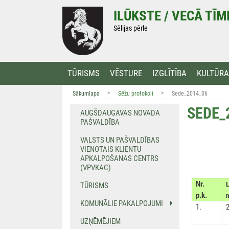
Doties
ILŪKSTE / VECĀ TĪ
uz
saturu
Sēlijas pērle
TŪRISMS
VĒSTURE
IZGLĪTĪBA
KULTŪRA
>
>
Sākumlapa
Sēžu protokoli
Sede_2014_06
SEDE_
AUGŠDAUGAVAS NOVADA
PAŠVALDĪBA
VALSTS UN PAŠVALDĪBAS
VIENOTAIS KLIENTU
APKALPOŠANAS CENTRS
(VPVKAC)
Nr.
TŪRISMS
p.k.
KOMUNĀLIE PAKALPOJUMI
1.
UZŅĒMĒJIEM