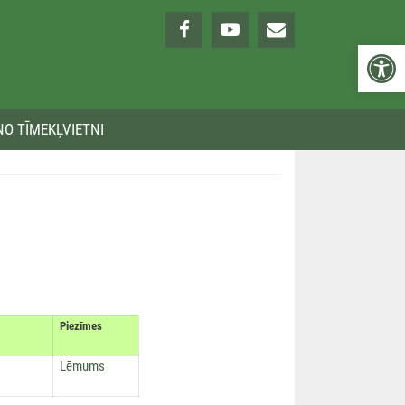
Open 
NO TĪMEKĻVIETNI
Piezīmes
Lēmums