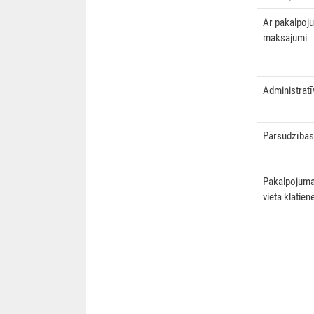
Ar pakalpoj
maksājumi
Administratī
Pārsūdzības
Pakalpojuma
vieta klātien