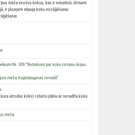
pus meža esošus kokus, kas ir nokaltuši, bīstami
ijā, ir jāsaņem atļauja koku nozāģēšanai.
ozāģēšanai.
na
teikumi Nr. 309 “Noteikumi par koku ciršanu ārpus
 ārpus meža Augšdaugavas novadā”
i
kura atrodas koks) robežu plānu ar noradītu koka
pus meža