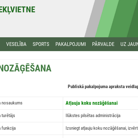
MEKĻVIETNE
VESELĪBA
SPORTS
PAKALPOJUMI
PĀRVALDE
UZ JAU
 NOZĀĢĒŠANA
Publiskā pakalpojuma apraksta veidla
a nosaukums
Atļauja koku nozāģēšanai
 turētājs
Ilūkstes pilsētas administrācija
 funkcija
Izsniegt atļauju koku nozāģēšanai, izvērt