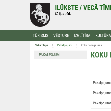
Doties
ILŪKSTE / VECĀ TĪ
uz
saturu
Sēlijas pērle
TŪRISMS
VĒSTURE
IZGLĪTĪBA
KULTŪRA
>
>
Sākumlapa
Pakalpojumi
Koku nozāģēšana
KOKU
PAKALPOJUMI
Pakalpojum
Pakalpojuma
Pakalpojuma