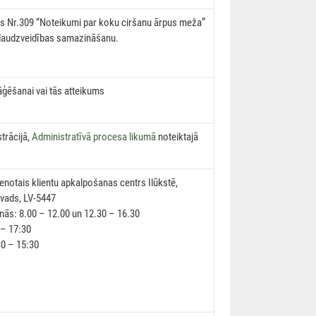
os Nr.309 “Noteikumi par koku ciršanu ārpus meža”
 daudzveidības samazināšanu.
āģēšanai vai tās atteikums
trācijā,
Administratīvā procesa likumā
noteiktajā
ienotais klientu apkalpošanas centrs Ilūkstē,
ovads, LV-5447
enās: 8.00 – 12.00 un 12.30 – 16.30
 – 17:30
30 – 15:30