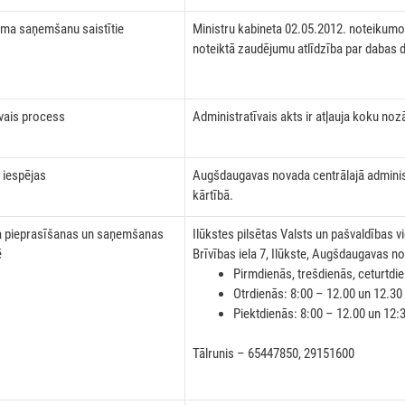
uma saņemšanu saistītie
Ministru kabineta 02.05.2012. noteikum
noteiktā zaudējumu atlīdzība par dabas
vais process
Administratīvais akts ir atļauja koku noz
 iespējas
Augšdaugavas novada centrālajā adminis
kārtībā.
 pieprasīšanas un saņemšanas
Ilūkstes pilsētas Valsts un pašvaldības v
ē
Brīvības iela 7, Ilūkste, Augšdaugavas n
Pirmdienās, trešdienās, ceturtdi
Otrdienās: 8:00 – 12.00 un 12.30
Piektdienās: 8:00 – 12.00 un 12:
Tālrunis – 65447850, 29151600