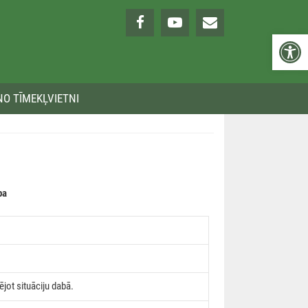
Open 
NO TĪMEKĻVIETNI
pa
ējot situāciju dabā.