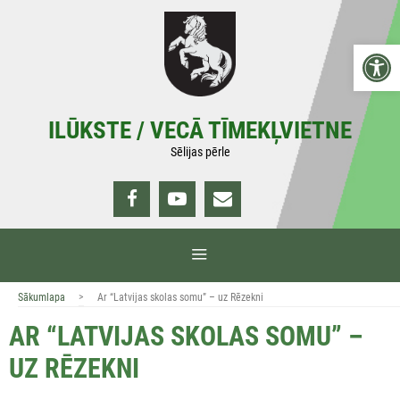
Doties
uz
Open 
saturu
ILŪKSTE / VECĀ TĪMEKĻVIETNE
Sēlijas pērle
IZVĒLNE
>
Sākumlapa
Ar “Latvijas skolas somu” – uz Rēzekni
AR “LATVIJAS SKOLAS SOMU” –
UZ RĒZEKNI