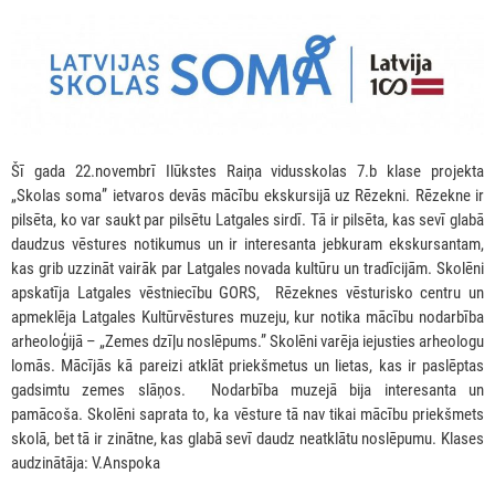
Šī gada 22.novembrī Ilūkstes Raiņa vidusskolas 7.b klase projekta
„Skolas soma” ietvaros devās mācību ekskursijā uz Rēzekni. Rēzekne ir
pilsēta, ko var saukt par pilsētu Latgales sirdī. Tā ir pilsēta, kas sevī glabā
daudzus vēstures notikumus un ir interesanta jebkuram ekskursantam,
kas grib uzzināt vairāk par Latgales novada kultūru un tradīcijām. Skolēni
apskatīja Latgales vēstniecību GORS, Rēzeknes vēsturisko centru un
apmeklēja Latgales Kultūrvēstures muzeju, kur notika mācību nodarbība
arheoloģijā – „Zemes dzīļu noslēpums.” Skolēni varēja iejusties arheologu
lomās. Mācījās kā pareizi atklāt priekšmetus un lietas, kas ir paslēptas
gadsimtu zemes slāņos. Nodarbība muzejā bija interesanta un
pamācoša. Skolēni saprata to, ka vēsture tā nav tikai mācību priekšmets
skolā, bet tā ir zinātne, kas glabā sevī daudz neatklātu noslēpumu. Klases
audzinātāja: V.Anspoka