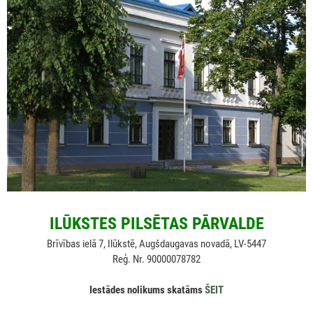
ILŪKSTES PILSĒTAS PĀRVALDE
Brīvības ielā 7, Ilūkstē, Augšdaugavas novadā, LV-5447
Reģ. Nr. 90000078782
Iestādes nolikums skatāms
ŠEIT