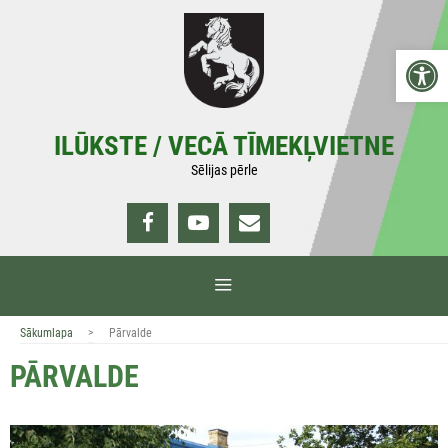
Doties
uz
Open 
saturu
ILŪKSTE / VECĀ TĪMEKĻVIETNE
Sēlijas pērle
IZVĒLNE
>
Sākumlapa
Pārvalde
PĀRVALDE