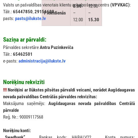
Valsts un pašvaldības vienotais klientu apkalpošanas centrs
(VPVKAC)
:
8.00
12.30
Tālr.:
65447850
,
29151600
Piektdienās
–
–
pasts:
pasts@ilukste.lv
12.00
15.30
Saziņa ar pārvaldi:
Pārvaldes sekretāre
Antra Puzinkeviča
Tālr.:
65462501
e-pasts:
administracija@ilukste.lv
Norēķinu rekvizīti
!!!
Norēķini ar Ilūkstes pilsētas pārvaldi veicami, norādot Augšdaugavas
novada pašvaldības Centrālās pārvaldes rekvizītus:
Maksājuma saņēmējs:
Augšdaugavas novada pašvaldības Centrālā
pārvalde
Reģ. Nr.: 90009117568
Norēķinu konti:
„Swedbank”
Bankas kods: HABALV22 Konta numurs: