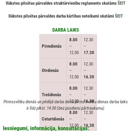
Ilūkstes pilsētas pārvaldes struktūrvienību reglaments skatāms
ŠEIT
Ilūkstes pilsētas pārvaldes darba kārtības noteikumi skatāmi
ŠEIT
DARBA LAIKS
8.00
12.30
Pirmdienās
–
–
12.00
17.30
8.00
12.30
Otrdienās
–
–
12.00
16.30
8.00
12.30
Trešdienās
–
–
12.00
16.30
Pirmssvētku dienās un pēdējā darba dienā pirms svētku dienas darba laiks
ir līdz plkst. 14.00 (bez pusdienu pārtraukuma)
8.00
12.30
Ceturtdienās
–
–
12.00
16.30
Iesniegumi, informācija, konsultācijas: