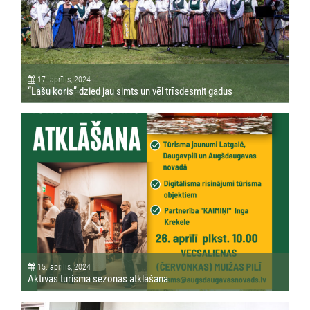
17. aprīlis, 2024
“Lašu koris” dzied jau simts un vēl trīsdesmit gadus
15. aprīlis, 2024
Aktīvās tūrisma sezonas atklāšana