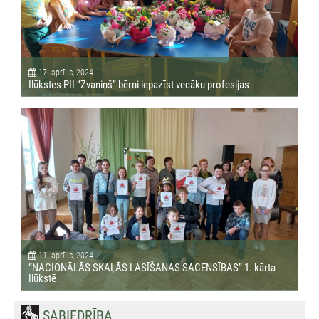
17. aprīlis, 2024
Ilūkstes PII “Zvaniņš” bērni iepazīst vecāku profesijas
11. aprīlis, 2024
“NACIONĀLĀS SKAĻĀS LASĪŠANAS SACENSĪBAS” 1. kārta
Ilūkstē
SABIEDRĪBA