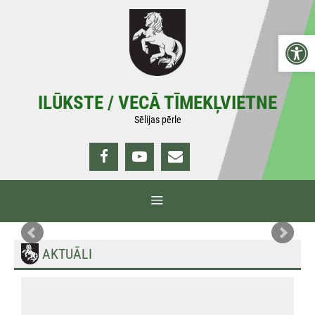
Doties
uz
Open 
saturu
ILŪKSTE / VECĀ TĪMEKĻVIETNE
Sēlijas pērle
IZVĒLNE
AKTUĀLI