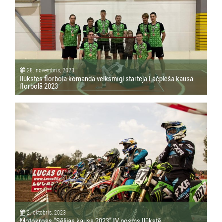
28. novembris, 2023
Ilūkstes florbola komanda veiksmīgi startēja Lāčplēša kausā
florbolā 2023
2. oktobris, 2023
Motokross “Sēlijas kauss 2023” IV posms Ilūkstē