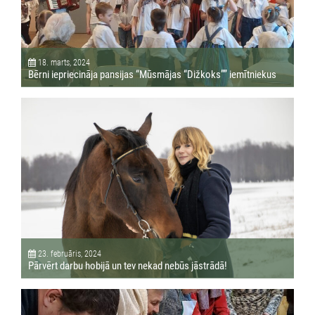
18. marts, 2024
Bērni iepriecināja pansijas “Mūsmājas “Dižkoks”” iemītniekus
23. februāris, 2024
Pārvērt darbu hobijā un tev nekad nebūs jāstrādā!