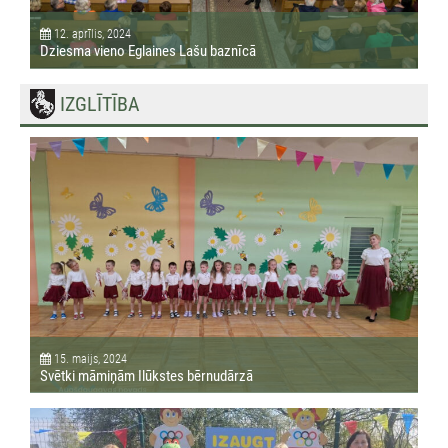
12. aprīlis, 2024
Dziesma vieno Eglaines Lašu baznīcā
IZGLĪTĪBA
15. maijs, 2024
Svētki māmiņām Ilūkstes bērnudārzā