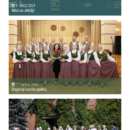
8. maijs, 2024
Mini un atklāj!
17. aprīlis, 2024
Dejot ar ozolu spēku