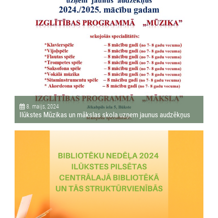
8. maijs, 2024
Ilūkstes Mūzikas un mākslas skola uzņem jaunus audzēkņus