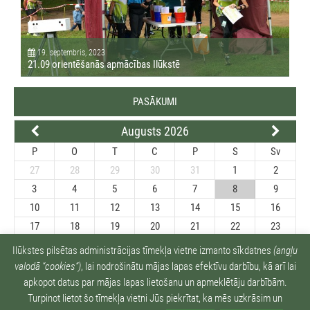
19. septembris, 2023
21.09 orientēšanās apmācības Ilūkstē
PASĀKUMI
Augusts 2026
P
O
T
C
P
S
Sv
27
28
29
30
31
1
2
3
4
5
6
7
8
9
10
11
12
13
14
15
16
17
18
19
20
21
22
23
24
25
26
27
28
29
30
Ilūkstes pilsētas administrācijas tīmekļa vietne izmanto sīkdatnes
(angļu
31
1
2
3
4
5
6
valodā “cookies“)
, lai nodrošinātu mājas lapas efektīvu darbību, kā arī lai
apkopot datus par mājas lapas lietošanu un apmeklētāju darbībām.
Turpinot lietot šo tīmekļa vietni Jūs piekrītat, ka mēs uzkrāsim un