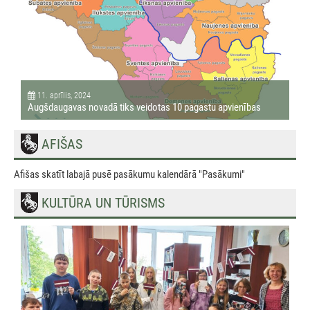
11. aprīlis, 2024
Augšdaugavas novadā tiks veidotas 10 pagastu apvienības
AFIŠAS
Afišas skatīt labajā pusē pasākumu kalendārā "Pasākumi"
KULTŪRA UN TŪRISMS