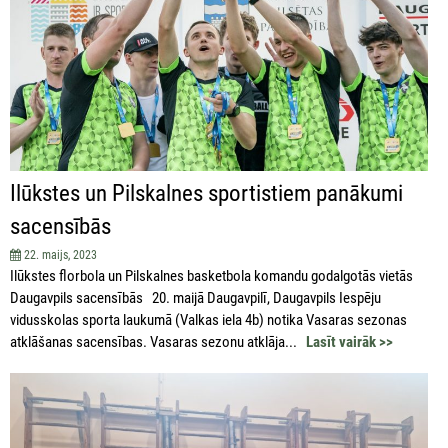
Ilūkstes un Pilskalnes sportistiem panākumi
sacensībās
22. maijs, 2023
Ilūkstes florbola un Pilskalnes basketbola komandu godalgotās vietās
Daugavpils sacensībās 20. maijā Daugavpilī, Daugavpils Iespēju
vidusskolas sporta laukumā (Valkas iela 4b) notika Vasaras sezonas
atklāšanas sacensības. Vasaras sezonu atklāja...
Lasīt vairāk >>