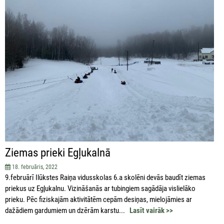
Ziemas prieki Egļukalnā
18. februāris, 2022
9.februārī Ilūkstes Raiņa vidusskolas 6.a skolēni devās baudīt ziemas
priekus uz Egļukalnu. Vizināšanās ar tubingiem sagādāja vislielāko
prieku. Pēc fiziskajām aktivitātēm cepām desiņas, mielojāmies ar
dažādiem gardumiem un dzērām karstu...
Lasīt vairāk >>