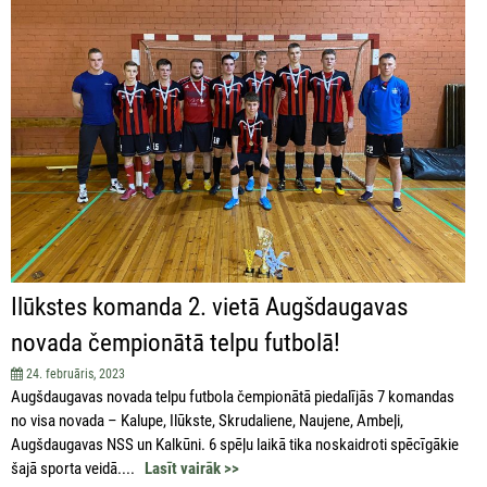
Ilūkstes komanda 2. vietā Augšdaugavas
novada čempionātā telpu futbolā!
24. februāris, 2023
Augšdaugavas novada telpu futbola čempionātā piedalījās 7 komandas
no visa novada – Kalupe, Ilūkste, Skrudaliene, Naujene, Ambeļi,
Augšdaugavas NSS un Kalkūni. 6 spēļu laikā tika noskaidroti spēcīgākie
šajā sporta veidā....
Lasīt vairāk >>