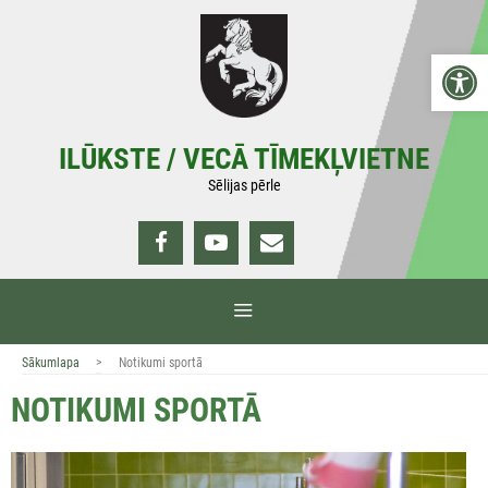
Doties
uz
Open 
saturu
ILŪKSTE / VECĀ TĪMEKĻVIETNE
Sēlijas pērle
IZVĒLNE
>
Sākumlapa
Notikumi sportā
NOTIKUMI SPORTĀ