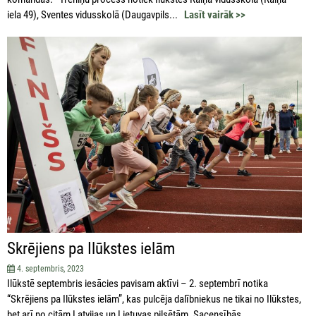
iela 49), Sventes vidusskolā (Daugavpils...
Lasīt vairāk >>
Skrējiens pa Ilūkstes ielām
4. septembris, 2023
Ilūkstē septembris iesācies pavisam aktīvi – 2. septembrī notika
“Skrējiens pa Ilūkstes ielām”, kas pulcēja dalībniekus ne tikai no Ilūkstes,
bet arī no citām Latvijas un Lietuvas pilsētām. Sacensībās