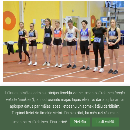
Vieglatlētu veiksmīgie starti Jēkabpilī
Ilūkstes pilsētas administrācijas tīmekļa vietne izmanto sīkdatnes
(angļu
25. janvāris, 2022
valodā “cookies“)
, lai nodrošinātu mājas lapas efektīvu darbību, kā arī lai
Augšdaugavas novada Sporta skolas audzēkņi izcīnīja 2 zelta medaļas,
apkopot datus par mājas lapas lietošanu un apmeklētāju darbībām.
startējot ”Daugava 2022” vieglatlētikas sacensībās Jēkabpilī šī gada 9.
Turpinot lietot šo tīmekļa vietni Jūs piekrītat, ka mēs uzkrāsim un
janvārī. Ēriks Gusevs sasniedza labāko rezultātu tāllēkšanā – 6 m 66
izmantosim sīkdatnes Jūsu ierīcē.
cm,...
Lasīt vairāk >>
Piekrītu
Lasīt vairāk