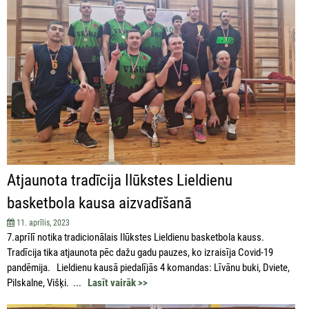
Atjaunota tradīcija Ilūkstes Lieldienu
basketbola kausa aizvadīšanā
11. aprīlis, 2023
7.aprīlī notika tradicionālais Ilūkstes Lieldienu basketbola kauss.
Tradīcija tika atjaunota pēc dažu gadu pauzes, ko izraisīja Covid-19
pandēmija. Lieldienu kausā piedalījās 4 komandas: Līvānu buki, Dviete,
Pilskalne, Višķi. ...
Lasīt vairāk >>