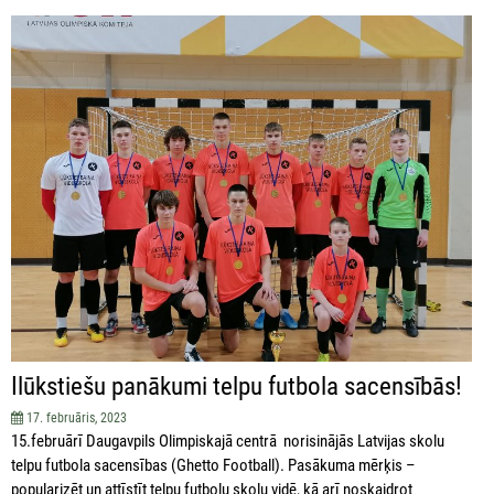
Ilūkstiešu panākumi telpu futbola sacensībās!
17. februāris, 2023
15.februārī Daugavpils Olimpiskajā centrā norisinājās Latvijas skolu
telpu futbola sacensības (Ghetto Football). Pasākuma mērķis –
popularizēt un attīstīt telpu futbolu skolu vidē, kā arī noskaidrot