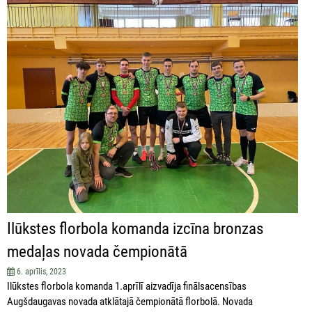
Ilūkstes florbola komanda izcīna bronzas
medaļas novada čempionātā
6. aprīlis, 2023
Ilūkstes florbola komanda 1.aprīlī aizvadīja finālsacensības
Augšdaugavas novada atklātajā čempionātā florbolā. Novada