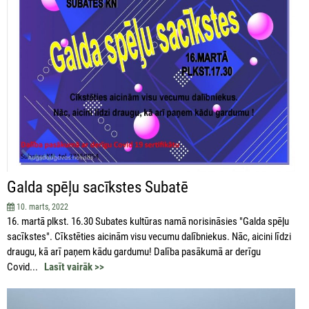
Galda spēļu sacīkstes Subatē
10. marts, 2022
16. martā plkst. 16.30 Subates kultūras namā norisināsies "Galda spēļu
sacīkstes". Cīkstēties aicinām visu vecumu dalībniekus. Nāc, aicini līdzi
draugu, kā arī paņem kādu gardumu! Dalība pasākumā ar derīgu
Covid...
Lasīt vairāk >>