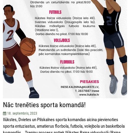
Nāc trenēties sporta komandā!
18. septembris, 2023
Ilūkstes, Dvietes un Pilskalnes sporta komandas aicina pievienoties
sporta entuziastus, amatierus florbola, futbola, volejbola un basketbola
komandās. Treniņu process notiek Ilūkstes Raiņa vidusskolā (Raiņa