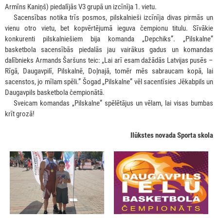
Armīns Kaniņš) piedalījās V3 grupā un izcīnīja 1. vietu.
***
Sacensības notika trīs posmos, pilskalnieši izcīnīja divas pirmās un
vienu otro vietu, bet kopvērtējumā ieguva čempionu titulu. Sīvākie
konkurenti pilskalniešiem bija komanda „Depchiks”. „Pilskalne”
basketbola sacensībās piedalās jau vairākus gadus un komandas
dalībnieks Armands Šaršuns teic: „Lai arī esam dažādās Latvijas pusēs –
Rīgā, Daugavpilī, Pilskalnē, Doļnajā, tomēr mēs sabraucam kopā, lai
sacenstos, jo mīlam spēli.” Šogad „Pilskalne” vēl sacentīsies Jēkabpils un
Daugavpils basketbola čempionātā.
***
Sveicam komandas „Pilskalne” spēlētājus un vēlam, lai visas bumbas
krīt grozā!
Ilūkstes novada Sporta skola