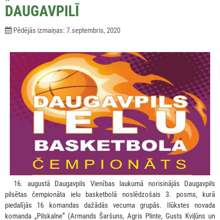
DAUGAVPILĪ
Pēdējās izmaiņas: 7.septembris, 2020
***
16. augustā Daugavpils Vienības laukumā norisinājās Daugavpils
pilsētas čempionāta ielu basketbolā noslēdzošais 3. posms, kurā
piedalījās 16 komandas dažādās vecuma grupās. Ilūkstes novada
komanda „Pilskalne” (Armands Šaršuns, Agris Plinte, Gusts Kviļūns un