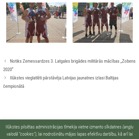
Rakstu
Notiks Zemessardzes 3. Latgales brigādes militārās mācības „Zobens
navigācija
2020”
Ilūkstes vieglatlēti pārstāvēja Latvijas jaunatnes izlasi Baltijas
čempionātā
Ziņu arhīvs:
Ilūkstes pilsētas administrācijas tīmekļa vietne izmanto sīkdatnes
(angļu
valodā “cookies“)
, lai nodrošinātu mājas lapas efektīvu darbību, kā arī lai