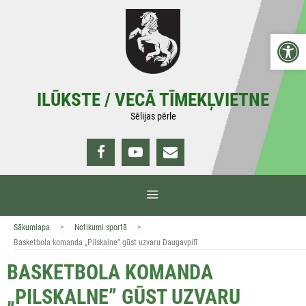
Doties
uz
Open 
saturu
ILŪKSTE / VECĀ TĪMEKĻVIETNE
Sēlijas pērle
IZVĒLNE
>
>
Sākumlapa
Notikumi sportā
Basketbola komanda „Pilskalne” gūst uzvaru Daugavpilī
BASKETBOLA KOMANDA
„PILSKALNE” GŪST UZVARU