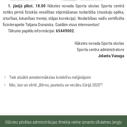
***
1. jūnijā plkst. 18.00
Ilūkstes novada Sporta skolas Sporta centrā
notiks pirmā fiziskās veselības stiprināšanas nodarbība (muskuļu spēka,
izturības, lokanības treniņi, stājas korekcija). Nodarbības vadīs sertificēta
fizioterapeite Tatjana Dunaiska. Gaidām visus interesentus!
***
Tālrunis papildu informācijai:
65449002
.
Ilūkstes novada Sporta skolas
Sporta centra administratore
Jolanta Vanaga
Rakstu
Tiek atsākti amatiermākslas kolektīvu mēģinājumi
navigācija
Nāc, lasi un vērtē „Bērnu, jauniešu un vecāku žūrijā 2020”!
Ziņu arhīvs:
Ilūkstes pilsētas administrācijas tīmekļa vietne izmanto sīkdatnes
(angļu