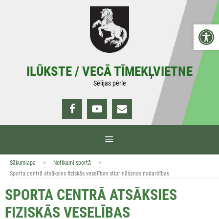
Doties
uz
Open 
saturu
ILŪKSTE / VECĀ TĪMEKĻVIETNE
Sēlijas pērle
IZVĒLNE
>
>
Sākumlapa
Notikumi sportā
Sporta centrā atsāksies fiziskās veselības stiprināšanas nodarbības
SPORTA CENTRĀ ATSĀKSIES
FIZISKĀS VESELĪBAS