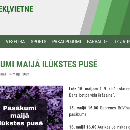
MEKĻVIETNE
VESELĪBA
SPORTS
PAKALPOJUMI
PĀRVALDE
UZ JAU
UMI MAIJĀ ILŪKSTES PUSĒ
ņas: 14.maijs, 2024
Līdz 15. maijam
1.-9. klašu skolēn
Balts, bet pa vidu Krāsains”.
15. maijā 16.00
Bebrenes Brīvības
pasākums.
16. maijā 16.00
Aurikas Jelinskas gl