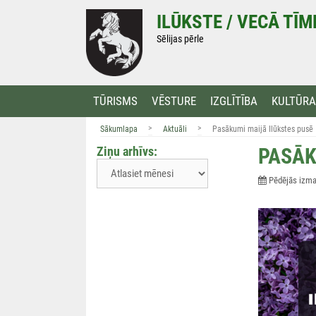
Doties
ILŪKSTE / VECĀ TĪ
uz
saturu
Sēlijas pērle
TŪRISMS
VĒSTURE
IZGLĪTĪBA
KULTŪRA
>
>
Sākumlapa
Aktuāli
Pasākumi maijā Ilūkstes pusē
Ziņu arhīvs:
PASĀK
Pēdējās izmai