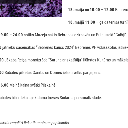
18. maijā no 10.00 – 12.00
Bebrene
18. maijā 11.00
– galda tenisa turn
19.00 – 24.00
notiks Muzeju nakts Bebrenes dzirnavās un Putnu salā “Gulbji”.
0
jātnieku sacensības “Bebrenes kauss 2024” Bebrenes VP vidusskolas jātnie
.00
Jēkaba Reiņa monoizrāde “Saruna ar skatītāju” Ilūkstes Kultūras un māksla
.00
Subates pilsētas Ganību un Domes ielas svētku pārgājiens.
16.00
Melnā kalna svētki Pilskalnē.
ubates bibliotēkā apskatāma Ineses Sudares personālizstāde.
sts regulāri tiek atjaunots un papildināts.