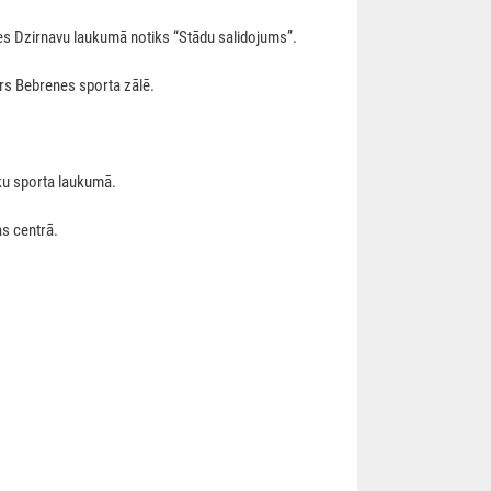
s Dzirnavu laukumā notiks “Stādu salidojums”.
īrs Bebrenes sporta zālē.
ku sporta laukumā.
s centrā.