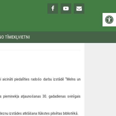
Open 
NO TĪMEKĻVIETNI
i aicināti piedalīties radošo darbu izstādē “Melns un
 pieminekļa atjaunošanas 30. gadadienas svinīgais
eznu izstādes atklāšana Ilūkstes pilsētas bibliotēkā.