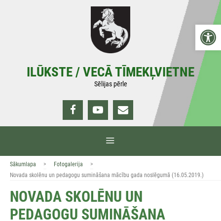
Doties
uz
Open 
saturu
ILŪKSTE / VECĀ TĪMEKĻVIETNE
Sēlijas pērle
IZVĒLNE
>
>
Sākumlapa
Fotogalerija
Novada skolēnu un pedagogu sumināšana mācību gada noslēgumā (16.05.2019.)
NOVADA SKOLĒNU UN
PEDAGOGU SUMINĀŠANA