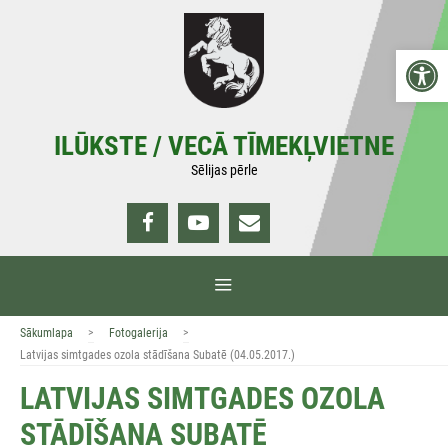
Doties
uz
Open 
saturu
ILŪKSTE / VECĀ TĪMEKĻVIETNE
Sēlijas pērle
IZVĒLNE
>
>
Sākumlapa
Fotogalerija
Latvijas simtgades ozola stādīšana Subatē (04.05.2017.)
LATVIJAS SIMTGADES OZOLA
STĀDĪŠANA SUBATĒ