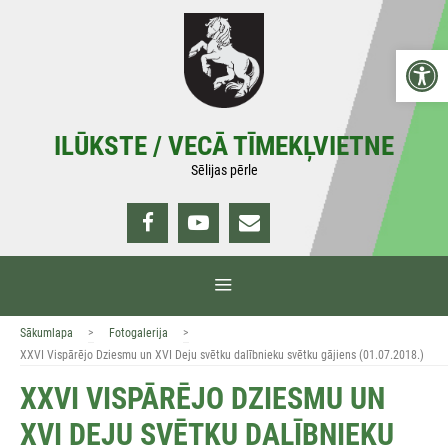
Doties
uz
Open 
saturu
ILŪKSTE / VECĀ TĪMEKĻVIETNE
Sēlijas pērle
IZVĒLNE
>
>
Sākumlapa
Fotogalerija
XXVI Vispārējo Dziesmu un XVI Deju svētku dalībnieku svētku gājiens (01.07.2018.)
XXVI VISPĀRĒJO DZIESMU UN
XVI DEJU SVĒTKU DALĪBNIEKU