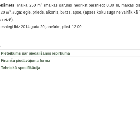
3
iekšmets:
Malka 250 m
(malkas garums nedrīkst pārsniegt 0.80 m, malkas d
uga: egle, priede, alksnis, b
ē
rzs, apse, (apses koku suga ne vairāk k
3
 20 m
, s
s reiz
ē
).
esniegt līdz 2014.gada 20.janvārim, plkst.:12:00
)
.
Pieteikums par piedalīšanos iepirkumā
.
Finanšu piedāvājuma forma
.
Tehniskā specifikācija