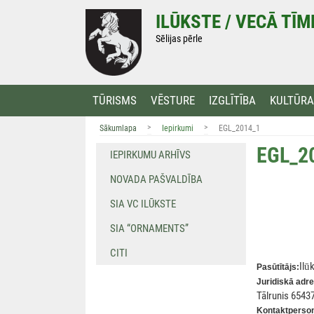
Doties
ILŪKSTE / VECĀ TĪ
uz
saturu
Sēlijas pērle
TŪRISMS
VĒSTURE
IZGLĪTĪBA
KULTŪRA
>
>
Sākumlapa
Iepirkumi
EGL_2014_1
EGL_2
IEPIRKUMU ARHĪVS
NOVADA PAŠVALDĪBA
SIA VC ILŪKSTE
SIA “ORNAMENTS”
CITI
Il
ū
Pasūtītājs:
Juridiskā adr
Tālrunis 6543
Kontaktperso