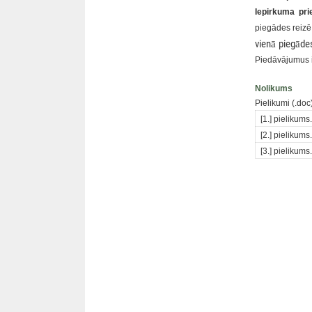
Iepirkuma pr
piegādes reizē
vien
ā
pieg
ā
de
Piedāvājumus i
Nolikums
Pielikumi (.doc
[1.] pielikums
[2.] pielikums
[3.] pielikums