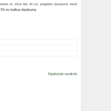
iametrs no 10cm līdz 30 cm, piegādes daudzums vienā
ā 15% no malkas daudzuma
Аtpakaļ pie saraksta