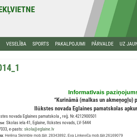
MEKĻVIETNE
VESELĪBA
SPORTS
PAKALPOJUMI
PĀRVALDE
UZ JAU
014_1
Informatīvais paziņojum
“Kurināmā (malkas un akmeņogļu) 
Il
ū
kstes novada Eglaines pamatskolas apku
kstes novada Eglaines pamatskola
,
reģ. Nr.4212900501
Skolas iela 41, Eglaine, Il
ū
kstes novads, LV-5444
ese
:
7033, e-pasts:
skola@eglaine.lv
na
: Helēna Skrimble mob.tālr. 28343892, Eva Linkeviča mob.tālr.26169079