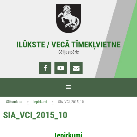
Doties
uz
saturu
ILŪKSTE / VECĀ TĪMEKĻVIETNE
Sēlijas pērle
IZVĒLNE
>
>
Sākumlapa
Iepirkumi
SIA_VCI_2015_10
SIA_VCI_2015_10
Iepirkumi