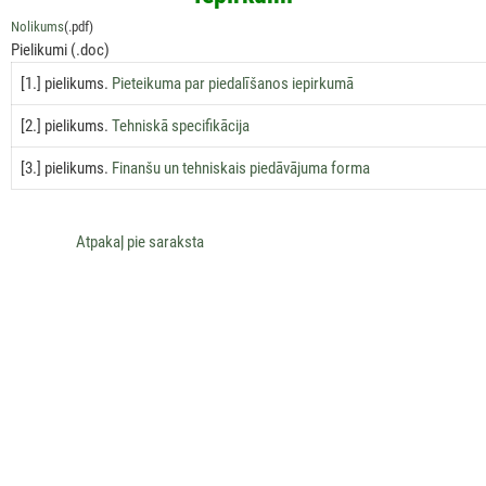
Nolikums
(.pdf)
Pielikumi (.doc)
[1.] pielikums.
Pieteikuma par piedalīšanos iepirkumā
[2.] pielikums.
Tehniskā specifikācija
[3.] pielikums.
Finanšu un tehniskais piedāvājuma forma
Аtpakaļ pie saraksta