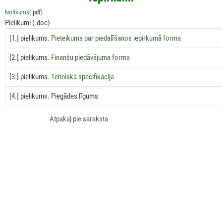
Nolikums
(.pdf)
Pielikumi (.doc)
[1.] pielikums.
Pieteikuma par piedalīšanos iepirkumā forma
[2.] pielikums.
Finanšu piedāvājuma forma
[3.] pielikums.
Tehniskā specifikācija
[4.] pielikums. Piegādes līgums
Аtpakaļ pie saraksta