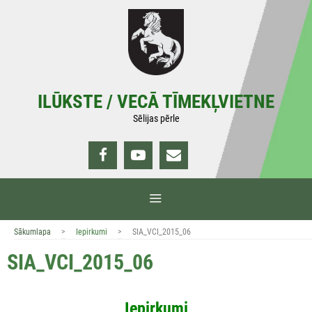
Doties
uz
saturu
ILŪKSTE / VECĀ TĪMEKĻVIETNE
Sēlijas pērle
IZVĒLNE
>
>
Sākumlapa
Iepirkumi
SIA_VCI_2015_06
SIA_VCI_2015_06
Iepirkumi