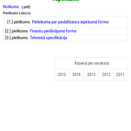
Nolikums
(.pdf)
Pielikumi
(.docx)
[1.] pielikums.
Pieteikuma par piedal
ī
šanos iepirkumā
forma
[2.] pielikums.
Finanšu piedāvājuma forma
[3.] pielikums.
Tehniskā specifikācija
Аtpakaļ pie saraksta
2015
2014
2013
2012
2011