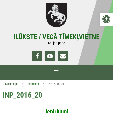
Doties
uz
Open 
saturu
ILŪKSTE / VECĀ TĪMEKĻVIETNE
Sēlijas pērle
IZVĒLNE
>
>
Sākumlapa
Iepirkumi
INP_2016_20
INP_2016_20
Iepirkumi