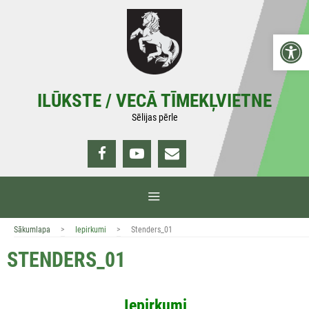
Doties
uz
Open 
saturu
ILŪKSTE / VECĀ TĪMEKĻVIETNE
Sēlijas pērle
IZVĒLNE
>
>
Sākumlapa
Iepirkumi
Stenders_01
STENDERS_01
Iepirkumi