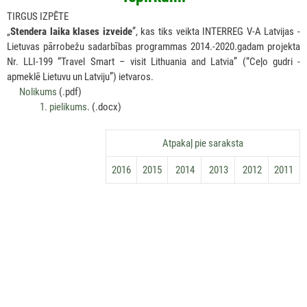
TIRGUS IZPĒTE
„
Stendera laika klases izveide
”, kas tiks veikta INTERREG V-A Latvijas -
Lietuvas pārrobežu sadarbības programmas 2014.-2020.gadam projekta
Nr. LLI-199 “Travel Smart – visit Lithuania and Latvia” (“Ceļo gudri -
apmeklē Lietuvu un Latviju”) ietvaros.
Nolikums
(.pdf)
1. pielikums
. (.docx)
Аtpakaļ pie saraksta
2016
2015
2014
2013
2012
2011