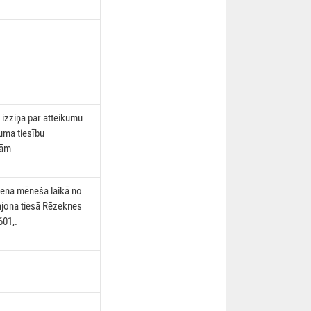
izziņa par atteikumu
uma tiesību
bām
na mēneša laikā no
ajona tiesā Rēzeknes
601,.