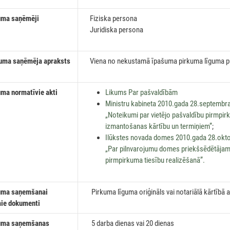
ma saņēmēji
Fiziska persona
Juridiska persona
a saņēmēja apraksts
Viena no nekustamā īpašuma pirkuma līguma 
a normatīvie akti
Likums Par pašvaldībām
Ministru kabineta 2010.gada 28.septembra
„Noteikumi par vietējo pašvaldību pirmpir
izmantošanas kārtību un termiņiem”
;
Ilūkstes novada domes 2010.gada 28.okt
„Par pilnvarojumu domes priekšsēdētājam
pirmpirkuma tiesību realizēšanā”.
ma saņemšanai
Pirkuma līguma oriģināls vai notariālā kārtībā ap
ie dokumenti
ma saņemšanas
5 darba dienas vai 20 dienas