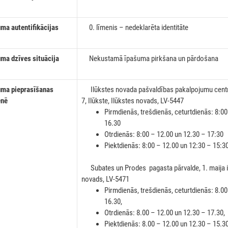
a autentifikācijas
0. līmenis – nedeklarēta identitāte
a dzīves situācija
Nekustamā īpašuma pirkšana un pārdošana
a pieprasīšanas
Ilūkstes novada pašvaldības pakalpojumu centrs 
enē
7, Ilūkste, Ilūkstes novads, LV-5447
Pirmdienās, trešdienās, ceturtdienās: 8:0
16.30
Otrdienās: 8:00 – 12.00 un 12.30 – 17:30
Piektdienās: 8:00 – 12.00 un 12:30 – 15:3
Subates un Prodes pagasta pārvalde, 1. maija iel
novads, LV-5471
Pirmdienās, trešdienās, ceturtdienās: 8.0
16.30,
Otrdienās: 8.00 – 12.00 un 12.30 – 17.30,
Piektdienās: 8.00 – 12.00 un 12.30 – 15.3