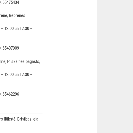
0, 65475434
rene, Bebrenes
0 – 12.00 un 12.30 –
0, 65407909
lne, Pilskalnes pagasts,
0 – 12.00 un 12.30 –
0, 65462296
Ilūkstē, Brīvības iela