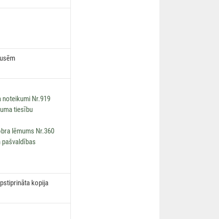
pusēm
 noteikumi Nr.919
kuma tiesību
obra lēmums Nr.360
 pašvaldības
stiprināta kopija