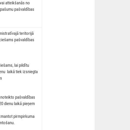
ai atteikšanās no
īpašumu pašvaldības
stratīvajā teritorijā
eciešams pašvaldības
šams, lai pildītu
enu laikā tiek izsniegta
as
noteikto pašvaldības
20 dienu laikā pieņem
izmantot pirmpirkuma
antošanu.