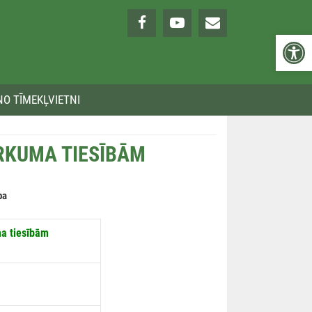
Open 
NO TĪMEKĻVIETNI
RKUMA TIESĪBĀM
pa
a tiesībām