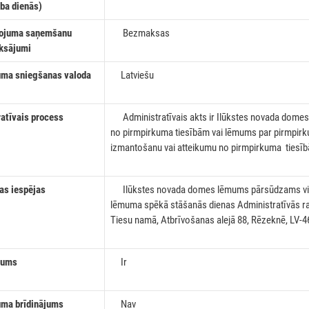
rba dienās)
ojuma saņemšanu
Bezmaksas
aksājumi
a sniegšanas valoda
Latviešu
tīvais process
Administratīvais akts ir Ilūkstes novada domes 
no pirmpirkuma tiesībām vai lēmums par pirmpirk
izmantošanu vai atteikumu no pirmpirkuma tiesī
s iespējas
Ilūkstes novada domes lēmums pārsūdzams vie
lēmuma spēkā stāšanās dienas Administratīvās r
Tiesu namā, Atbrīvošanas alejā 88, Rēzeknē, LV-4
jums
Ir
a brīdinājums
Nav