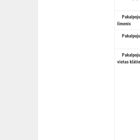
Pakalpojum
līmenis
Pakalpojum
Pakalpojum
vietas klāti