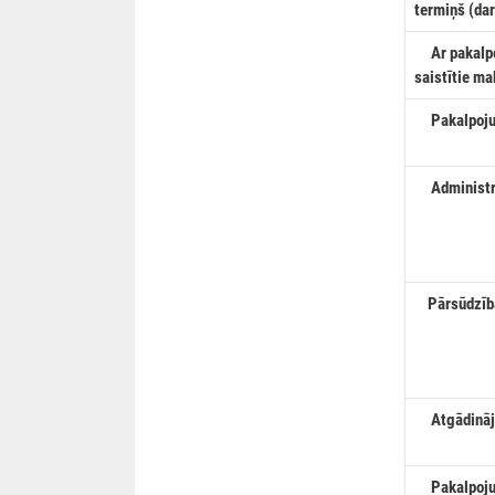
termiņš (da
Ar pakalp
saistītie m
Pakalpojum
Administra
Pārsūdzība
Atgādinā
Pakalpojum