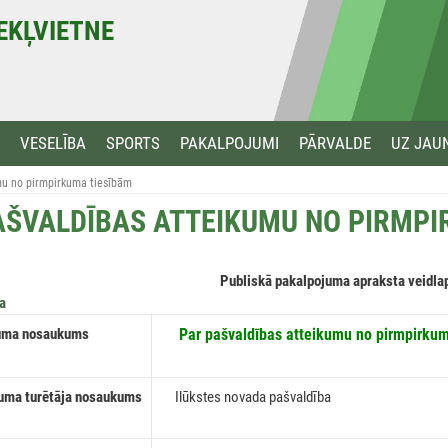
MEKĻVIETNE
VESELĪBA
SPORTS
PAKALPOJUMI
PĀRVALDE
UZ JAU
mu no pirmpirkuma tiesībām
AŠVALDĪBAS ATTEIKUMU NO PIRMPI
Publiskā pakalpojuma apraksta veidla
ma nosaukums
Par pašvaldības atteikumu no pirmpirkum
a turētāja nosaukums
Ilūkstes novada pašvaldība