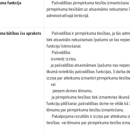
a funkcija
Pašvaldības pirmpirkuma tiesību izmantošana v
pirmpirkuma tiesībām uz atsavināmo nekustamo 
administratīvajā teritorijā.
a būtības īss apraksts
Pašvaldībai ir pirmpirkuma tiesības, ja tās admini
tiek atsavināts nekustamais īpašums un tas nepi
funkciju īstenošanai.
Pašvaldība:
izsniedz izziņu,
ja pašvaldībai atsavināmais īpašums nav nepiecie
likumā noteiktās pašvaldības funkcijas, 5 darba di
izziņa par atteikumu izmantot pirmpirkuma tiesīb
vai
pieņem domes lēmumu,
ja pirmpirkuma tiesības tiek izmantotas likumā 
funkciju pildīšanai ,pašvaldības dome ne vēlāk kā 
lēmumu par pirmpirkuma tiesību izmantošanu.
Pakalpojuma rezultāts ir izziņa par atteikumu 
tiesības vai lēmums par pirmpirkuma tiesību izm