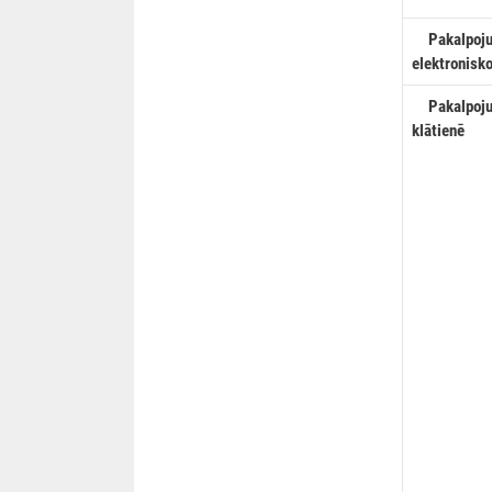
Pakalpojum
elektronisk
Pakalpojum
klātienē