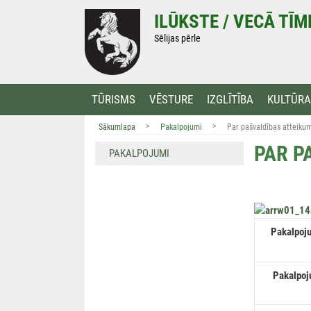
Doties
ILŪKSTE / VECĀ TĪ
uz
saturu
Sēlijas pērle
TŪRISMS
VĒSTURE
IZGLĪTĪBA
KULTŪRA
>
>
Sākumlapa
Pakalpojumi
Par pašvaldības atteiku
PAR P
PAKALPOJUMI
Pakalpoju
Pakalpojum