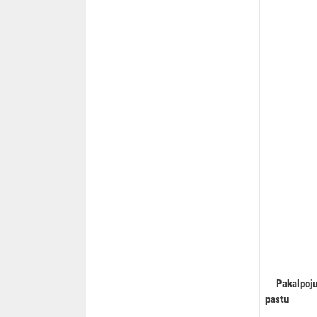
Pakalpojum
pastu