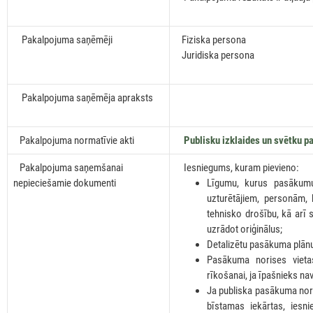
Pakalpojuma saņēmēji
Fiziska persona
Juridiska persona
Pakalpojuma saņēmēja apraksts
Pakalpojuma normatīvie akti
Publisku izklaides un svētku 
Pakalpojuma saņemšanai
Iesniegums, kuram pievieno:
nepieciešamie dokumenti
Līgumu, kurus pasākumu
uzturētājiem, personām, 
tehnisko drošību, kā arī s
uzrādot oriģinālus;
Detalizētu pasākuma plānu
Pasākuma norises vietas
rīkošanai, ja īpašnieks n
Ja publiska pasākuma noris
bīstamas iekārtas, iesn