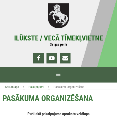
Doties
uz
saturu
ILŪKSTE / VECĀ TĪMEKĻVIETNE
Sēlijas pērle
IZVĒLNE
>
>
Sākumlapa
Pakalpojumi
Pasākuma organizēšana
PASĀKUMA ORGANIZĒŠANA
Publiskā pakalpojuma apraksta veidlapa