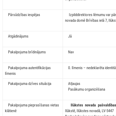
Pārsūdzības iespējas
Izpilddirektores lēmumu var pārs
novada domē Brīvības ielā 7, Ilūks
Atgādinājums
Jā
Pakalpojuma brīdinājums
Nav
Pakalpojuma autentifikācijas
0. līmenis – nedeklarēta identitā
līmenis
Pakalpojuma dzīves situācija
Atļaujas
Pasākumu organizēšana
Pakalpojuma pieprasīšanas vietas
Ilūkstes novada pašvaldība
klātienē
Ilūkstē, Ilūkstes novadā, LV-5447