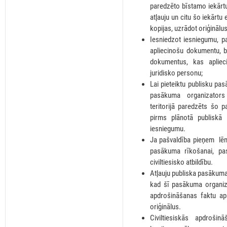
paredzēto bīstamo iekārtu
atļauju un citu šo iekārt
kopijas, uzrādot oriģinālus
Iesniedzot iesniegumu, 
apliecinošu dokumentu, b
dokumentus, kas aplieci
juridisko personu;
Lai pieteiktu publisku pa
pasākuma organizators 
teritorijā paredzēts šo 
pirms plānotā publiskā
iesniegumu.
Ja pašvaldība pieņem lēm
pasākuma rīkošanai, pa
civiltiesisko atbildību.
Atļauju publiska pasākuma
kad šī pasākuma organizat
apdrošināšanas faktu ap
oriģinālus.
Civiltiesiskās apdroši