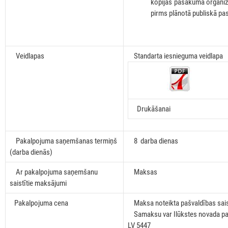
kopijas pasākuma organiza
pirms plānotā publiskā p
Veidlapas
Standarta iesnieguma veidlapa
Drukāšanai
Pakalpojuma saņemšanas termiņš
8 darba dienas
(darba dienās)
Ar pakalpojuma saņemšanu
Maksas
saistītie maksājumi
Pakalpojuma cena
Maksa noteikta pašvaldības sai
Samaksu var Ilūkstes novada pašva
LV 5447