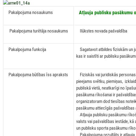
Pakalpojuma nosaukums
Atļauja publisku pasākumu 
Pakalpojuma turētāja nosaukums
Ilūkstes novada pašvaldība
Pakalpojuma funkcija
Sagatavot atbildes fiziskām un 
kas ir saistīti ar publisku pasāk
Pakalpojuma būtības īss apraksts
Fiziskās vai juridiskās personas 
pieejams svētku, piemiņas, izklai
publiskā vietā, neatkarīgi no īpaš
pasākuma rīkošanai ir pašvaldīb
organizatoram dod tiesības noteikt
pasākumu attiecīgās pašvaldības ad
Atļauja publisku pasākumu rīkoša
valsts vai pašvaldības iestāde, kā
un publisku sporta pasākumu rīko
Pakalpojuma rezultāts ir atļauja