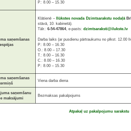
P.: 8.00 – 15.30
Klātienē –
Ilūkstes novada Dzimtsarakstu nodaļā
Brī
stāvā, 10. kabinetā).
Tālr.:
6-54-47864
, e-pasts:
dzimtsaraksti@ilukste.lv
uma saņemšanas
Darba laiks (ar pusdienu pārtraukumu no plkst. 12.00 lī
iespējas
P.: 8.00 – 16.30
O.: 8.00 – 17.30
T.: 8.00 – 16.30
C.: 8.00 – 16.30
P.: 8.00 – 15.30
uma saņemšanas
Viena darba diena
termiņš
ojuma saņemšanu
Bezmaksas pakalpojums
tie maksājumi
Atpakaļ uz pakalpojumu sarakstu