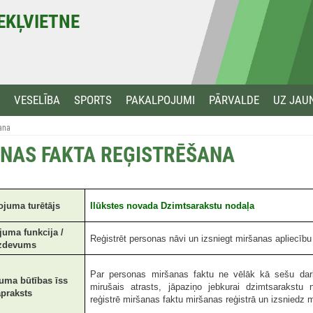
MEKĻVIETNE
VESELĪBA
SPORTS
PAKALPOJUMI
PĀRVALDE
UZ JAU
ana
NAS FAKTA REĢISTRĒŠANA
ojuma turētājs
Ilūkstes novada Dzimtsarakstu nodaļa
juma funkcija /
Reģistrēt personas nāvi un izsniegt miršanas apliecību
zdevums
Par personas miršanas faktu ne vēlāk kā sešu darb
uma būtības īss
mirušais atrasts, jāpaziņo jebkurai dzimtsarakstu 
apraksts
reģistrē miršanas faktu miršanas reģistrā un izsniedz 