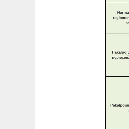
Normat
reglamen
s
Pakalpoj
nepiecie
Pakalpoju