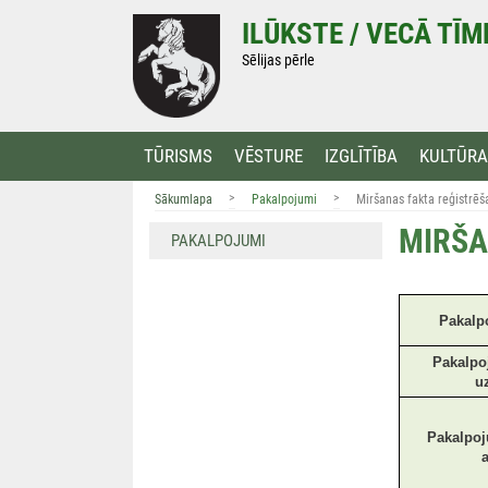
Doties
ILŪKSTE / VECĀ TĪ
uz
saturu
Sēlijas pērle
TŪRISMS
VĒSTURE
IZGLĪTĪBA
KULTŪRA
>
>
Sākumlapa
Pakalpojumi
Miršanas fakta reģistrēš
MIRŠA
PAKALPOJUMI
Pakalp
Pakalpo
u
Pakalpoj