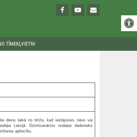
Open 
NO TĪMEKĻVIETNI
a dienu laikā no brīža, kad iestājusies nāve vai
nodaļai Latvijā. Dzimtsarakstu nodaļas darbinieks
miršanas apliecību.