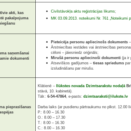
Civilstāvokļa aktu reģistrācijas likums
;
īvie akti, kas
tē
pakalpojuma
MK 03.09.2013. noteikumi Nr. 761 „Noteikumi pa
niegšanu
Pieteicēja
personu apliecinošs dokuments
–
Ārstniecības iestādes vai ārstniecības person
cēloni – jāiesniedz oriģināls;
uma saņemšanai
Mirušā personu apliecinoši dokumenti
(ja ir
šamie dokumenti
Atsevišķos gadījumos –
tiesas spriedums
par
izsludināšanu par mirušu.
Klātienē –
Ilūkstes novada Dzimtsarakstu nodaļā
Brī
stāvā, 10. kabinetā).
Tālr.:
6-54-47864
, e-pasts:
dzimtsaraksti@ilukste.lv
ma pieprasīšanas
Darba laiks (ar pusdienu pārtraukumu no plkst. 12.00 lī
iespējas
P.: 8.00 – 16.30
O.: 8.00 – 17.30
T.: 8.00 – 16.30
C.: 8.00 – 16.30