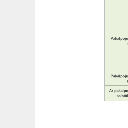
Pakalpoj
Pakalpoj
Ar pakalp
saistī