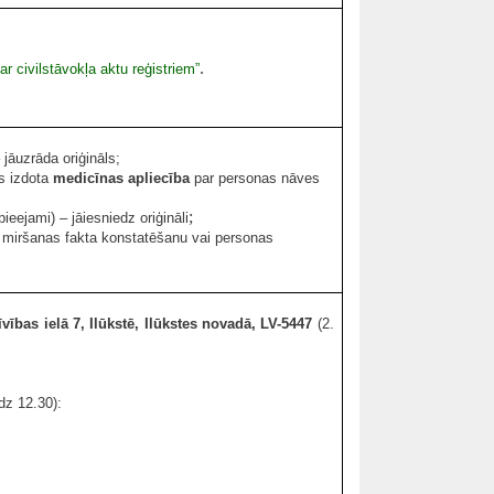
.
r civilstāvokļa aktu reģistriem”
 jāuzrāda oriģināls;
as izdota
medicīnas apliecība
par personas nāves
;
 pieejami) – jāiesniedz oriģināli
 miršanas fakta konstatēšanu vai personas
vības ielā 7, Ilūkstē, Ilūkstes novadā, LV-5447
(2.
dz 12.30):