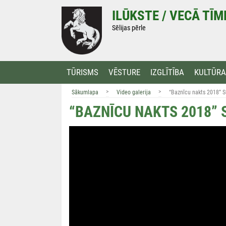
Doties
ILŪKSTE / VECĀ TĪ
uz
saturu
Sēlijas pērle
TŪRISMS
VĒSTURE
IZGLĪTĪBA
KULTŪRA
>
>
Sākumlapa
Video galerija
“Baznīcu nakts 2018” S
“BAZNĪCU NAKTS 2018”