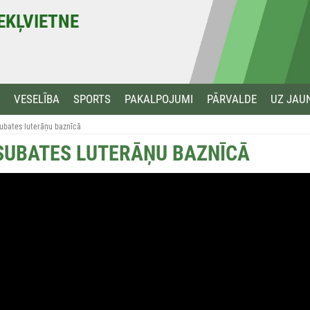
MEKĻVIETNE
VESELĪBA
SPORTS
PAKALPOJUMI
PĀRVALDE
UZ JAU
ubates luterāņu baznīcā
 SUBATES LUTERĀŅU BAZNĪCĀ