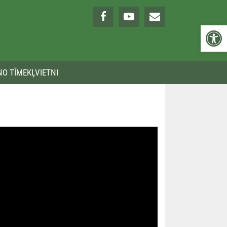
Open 
NO TĪMEKĻVIETNI