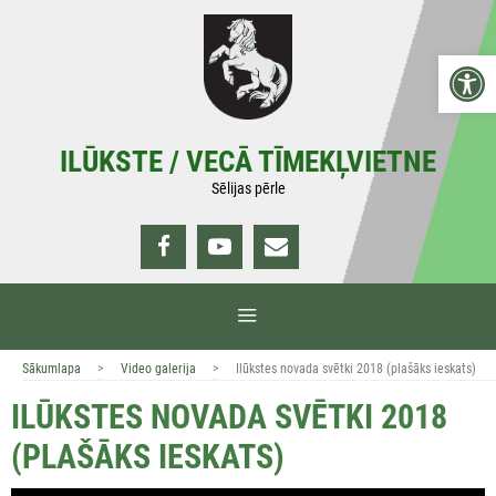
Doties
uz
Open 
saturu
ILŪKSTE / VECĀ TĪMEKĻVIETNE
Sēlijas pērle
IZVĒLNE
>
>
Sākumlapa
Video galerija
Ilūkstes novada svētki 2018 (plašāks ieskats)
ILŪKSTES NOVADA SVĒTKI 2018
(PLAŠĀKS IESKATS)