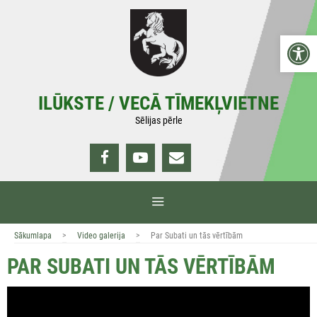
Doties
uz
Open 
saturu
ILŪKSTE / VECĀ TĪMEKĻVIETNE
Sēlijas pērle
IZVĒLNE
>
>
Sākumlapa
Video galerija
Par Subati un tās vērtībām
PAR SUBATI UN TĀS VĒRTĪBĀM