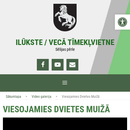
Doties
uz
Open 
saturu
ILŪKSTE / VECĀ TĪMEKĻVIETNE
Sēlijas pērle
IZVĒLNE
>
>
Sākumlapa
Video galerija
Viesojamies Dvietes Muižā
VIESOJAMIES DVIETES MUIŽĀ