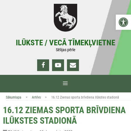
Doties
uz
Open 
saturu
ILŪKSTE / VECĀ TĪMEKĻVIETNE
Sēlijas pērle
IZVĒLNE
>
>
Sākumlapa
Arhīvs
16.12 Ziemas sporta brīvdiena Ilūkstes stadionā
16.12 ZIEMAS SPORTA BRĪVDIENA
ILŪKSTES STADIONĀ