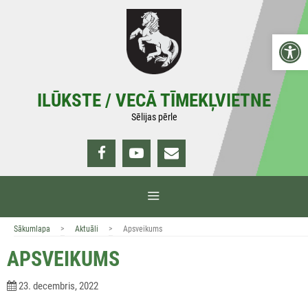
Doties
uz
Open 
saturu
ILŪKSTE / VECĀ TĪMEKĻVIETNE
Sēlijas pērle
IZVĒLNE
>
>
Sākumlapa
Aktuāli
Apsveikums
APSVEIKUMS
23. decembris, 2022