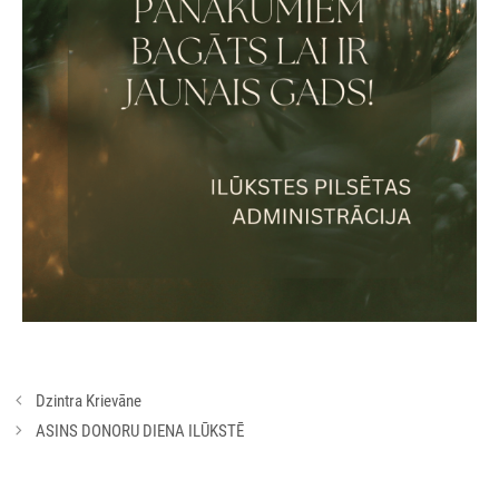
Rakstu
Dzintra Krievāne
navigācija
ASINS DONORU DIENA ILŪKSTĒ