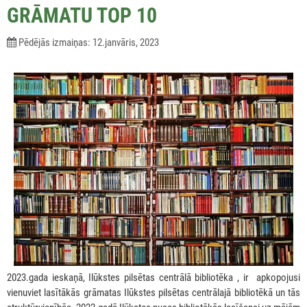
GRĀMATU TOP 10
Pēdējās izmaiņas: 12.janvāris, 2023
2023.gada ieskaņā, Ilūkstes pilsētas centrālā bibliotēka , ir apkopojusi
vienuviet lasītākās grāmatas Ilūkstes pilsētas centrālajā bibliotēkā un tās