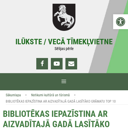
Doties
uz
Open 
saturu
ILŪKSTE / VECĀ TĪMEKĻVIETNE
Sēlijas pērle
IZVĒLNE
>
>
Sākumlapa
Notikumi kultūrā un tūrismā
BIBLIOTĒKAS IEPAZĪSTINA AR AIZVADĪTAJĀ GADĀ LASĪTĀKO GRĀMATU TOP 10
BIBLIOTĒKAS IEPAZĪSTINA AR
AIZVADĪTAJĀ GADĀ LASĪTĀKO