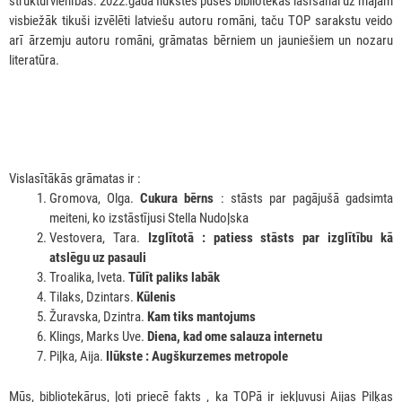
struktūrvienībās. 2022.gadā Ilūkstes puses bibliotēkās lasīšanai uz mājām
visbiežāk tikuši izvēlēti latviešu autoru romāni, taču TOP sarakstu veido
arī ārzemju autoru romāni, grāmatas bērniem un jauniešiem un nozaru
literatūra.
Vislasītākās grāmatas ir :
Gromova, Olga.
Cukura bērns
: stāsts par pagājušā gadsimta
meiteni, ko izstāstījusi Stella Nudoļska
Vestovera, Tara.
Izglītotā : patiess stāsts par izglītību kā
atslēgu uz pasauli
Troalika, Iveta.
Tūlīt paliks labāk
Tilaks, Dzintars.
Kūlenis
Žuravska, Dzintra.
Kam tiks mantojums
Klings, Marks Uve.
Diena, kad ome salauza internetu
Piļka, Aija.
Ilūkste : Augškurzemes metropole
Mūs, bibliotekārus, ļoti priecē fakts , ka TOPā ir iekļuvusi Aijas Pilķas