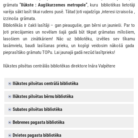
grāmata ”
Ilūkste : Augškurzemes metropole”
, kuru bibliotēkas lietotāji
varēja sākt lasīt tikai rudens pusē. Tātad ļoti vajadzīga ,interesi izraisoša ,
izzinoša grāmata.
Bibliotēkās ir čakli lasītāji – gan pieaugušie, gan bērni un jaunieši. Par to
ļoti priecājamies un novēlam šajā gadā būt tikpat grāmatas mīlošiem,
lasošiem un zinātkāriem! Nāc uz bibliotēku, izvēlies sev tīkamu
lasāmvielu, baudi lasīšanas prieku, un kopīgi veidosim nākošā gada
pieprasītāko grāmatu TOPu. Lai jaunajā gadā nezūd lasītprieks!
Ilūkstes pilsētas centrālās bibliotēkas direktore Ināra Valpētere
Ilūkstes pilsētas centrālā bibliotēka
Ilūkstes pilsētas bērnu bibliotēka
Subates pilsētas bibliotēka
Bebrenes pagasta bibliotēka
Dvietes pagasta bibliotēka