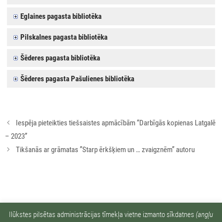
Eglaines pagasta bibliotēka
Pilskalnes pagasta bibliotēka
Šēderes pagasta bibliotēka
Šēderes pagasta Pašulienes bibliotēka
Rakstu
Iespēja pieteikties tiešsaistes apmācībām “Darbīgās kopienas Latgalē
navigācija
– 2023”
Tikšanās ar grāmatas ”Starp ērkšķiem un … zvaigznēm” autoru
Ziņu arhīvs:
Ilūkstes pilsētas administrācijas tīmekļa vietne izmanto sīkdatnes
(angļu