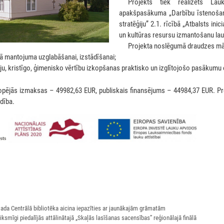
***
Projekts tiek realizēts La
apakšpasākuma „Darbību īstenošana 
stratēģiju” 2.1. rīcībā „Atbalsts ini
un kultūras resursu izmantošanu lau
***
Projekta noslēgumā draudzes māj
ā mantojuma uzglabāšanai, izstādīšanai;
iju, kristīgo, ģimenisko vērtību izkopšanas praktisko un izglītojošo pasākumu
opējās izmaksas – 49982,63 EUR, publiskais finansējums – 44984,37 EUR. Pro
dība.
vada Centrālā bibliotēka aicina iepazīties ar jaunākajām grāmatām
eiksmīgi piedalījās attālinātajā „Skaļās lasīšanas sacensības” reģionālajā finālā