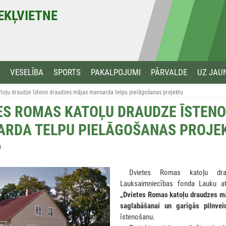
MEKĻVIETNE
VESELĪBA
SPORTS
PAKALPOJUMI
PĀRVALDE
UZ JAU
toļu draudze īsteno draudzes mājas mansarda telpu pielāgošanas projektu
ES ROMAS KATOĻU DRAUDZE ĪSTEN
RDA TELPU PIELĀGOŠANAS PROJE
0
***
Dvietes Romas katoļu drau
Lauksaimniecības fonda Lauku att
„Dvietes Romas katoļu draudzes m
saglabāšanai un garīgās pilnve
īstenošanu.