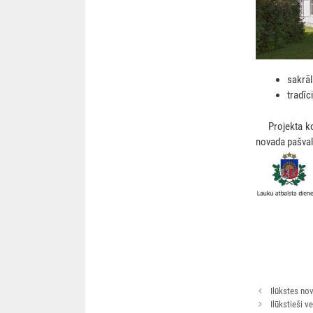
sakrāl
tradīc
***
Projekta k
novada pašval
Rakstu
Ilūkstes no
navigācija
Ilūkstieši v