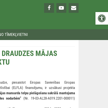
Open 
NO TĪMEKĻVIETNI
O DRAUDZES MĀJAS
KTU
dze, piesaistot Eiropas Savienības Eiropas
īstībai (ELFLA) finansējumu, ir uzsākusi projekta
ājas mansarda telpu pielāgošana sakrālā mantojuma
ides nodarbēm”
(Nr. 19-03-AL28-A019.2201-000011)