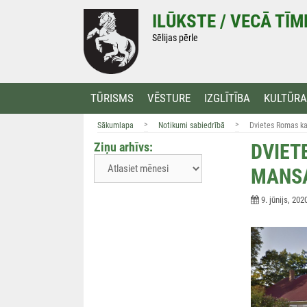
Doties
ILŪKSTE / VECĀ TĪ
uz
saturu
Sēlijas pērle
TŪRISMS
VĒSTURE
IZGLĪTĪBA
KULTŪRA
>
>
Sākumlapa
Notikumi sabiedrībā
Dvietes Romas ka
Ziņu arhīvs:
DVIET
MANSA
9. jūnijs, 202