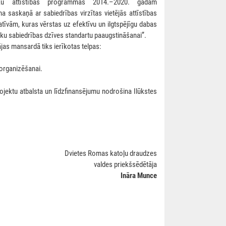
uku attīstības programmas 2014.–2020. gadam
saskaņā ar sabiedrības virzītas vietējās attīstības
ciatīvām, kuras vērstas uz efektīvu un ilgtspējīgu dabas
ku sabiedrības dzīves standartu paaugstināšanai”.
as mansardā tiks ierīkotas telpas:
 organizēšanai.
jektu atbalsta un līdzfinansējumu nodrošina Ilūkstes
Dvietes Romas katoļu draudzes
valdes priekšsēdētāja
Ināra Munce