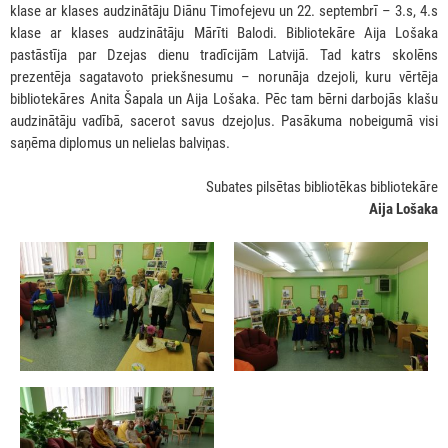
klase ar klases audzinātāju Diānu Timofejevu un 22. septembrī – 3.s, 4.s
klase ar klases audzinātāju Mārīti Balodi. Bibliotekāre Aija Lošaka
pastāstīja par Dzejas dienu tradīcijām Latvijā. Tad katrs skolēns
prezentēja sagatavoto priekšnesumu – norunāja dzejoli, kuru vērtēja
bibliotekāres Anita Šapala un Aija Lošaka. Pēc tam bērni darbojās klašu
audzinātāju vadībā, sacerot savus dzejoļus. Pasākuma nobeigumā visi
saņēma diplomus un nelielas balviņas.
Subates pilsētas bibliotēkas bibliotekāre
Aija Lošaka