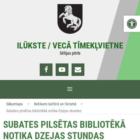
Doties
uz
Open 
saturu
ILŪKSTE / VECĀ TĪMEKĻVIETNE
Sēlijas pērle
IZVĒLNE
>
>
Sākumlapa
Notikumi kultūrā un tūrismā
Subates pilsētas bibliotēkā notika Dzejas stundas
SUBATES PILSĒTAS BIBLIOTĒKĀ
NOTIKA DZEJAS STUNDAS