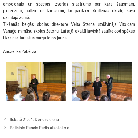
emocionāls un spēcīgs izvērtās stāstījums par kara šausmām,
pieredzēto, bailēm un izmisumu, ko pārdzīvo šodienas ukraiņi savā
dzimtajā zemē.
Tikšanās beigās skolas direktore Velta Šterna uzdāvināja Vitoldam
Vanaģelim mūsu skolas žetonu. Lai tajā iekaltā latviskā saulīte dod spēkus
Ukrainas tautai un sargā to no ļaunā!
Andželika Pabērza
Rakstu
Ilūkstē 21.04. Donoru diena
navigācija
Policists Runcis Rūdis atkal skolā