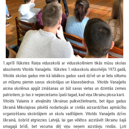
1.aprīlī Ilūkstes Raiņa vidusskolā ar vidusskolēniem tikās mūsu skolas
absolvents Vitolds Vanaģelis. Ilūkstes 1.vidusskolu absolvējis 1973.gadā,
Vitolds skolas gadus min kā labākos gadus savā dzīvē un ar lielu siltumu
un mīļumu piemin savus skolotājus un klasesbiedrus. Vitolds Vanaģelis
aicina skolēnus apgūt zināšanas un būt savas vietas un dzimtās zemes
patriotiem, jo tas ir nepieciešams īpaši tagad, kad viņa Ukrainu plosa karš.
Vitolds Valainis ir atvaļināts Ukrainas pulkvežleitnants, bet ilgus gadus
Ukrainā Mikolajivas pilsētā nodarbojās ar civilās aizsardzības apmācību
organizēšanu skolotājiem un skolu vadītājiem. Vitolds Vanaģelis dzīvo
Ukrainā, šobrīd atgriezies Latvijā, lai gan vēlētos aizstāvēt Ukrainu šajā
smagajā brīdī, bet vecuma dēļ viņu neņem aizstāvju rindās. Ļoti