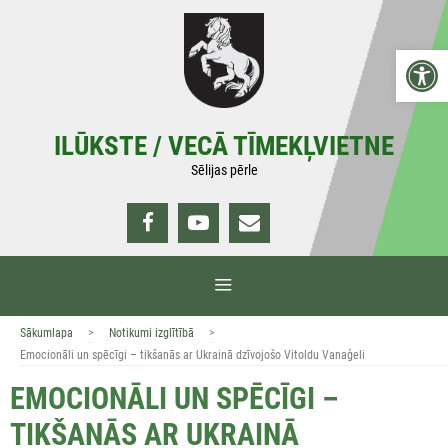
Doties
uz
Open 
saturu
ILŪKSTE / VECĀ TĪMEKĻVIETNE
Sēlijas pērle
IZVĒLNE
>
>
Sākumlapa
Notikumi izglītībā
Emocionāli un spēcīgi – tikšanās ar Ukrainā dzīvojošo Vitoldu Vanaģeli
EMOCIONĀLI UN SPĒCĪGI –
TIKŠANĀS AR UKRAINĀ