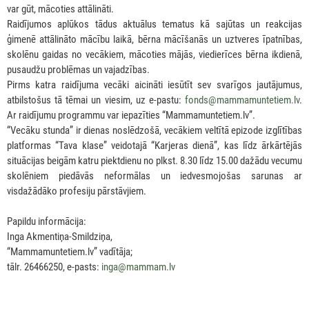
var gūt, mācoties attālināti.
Raidījumos aplūkos tādus aktuālus tematus kā sajūtas un reakcijas
ģimenē attālināto mācību laikā, bērna mācīšanās un uztveres īpatnības,
skolēnu gaidas no vecākiem, mācoties mājās, viedierīces bērna ikdienā,
pusaudžu problēmas un vajadzības.
Pirms katra raidījuma vecāki aicināti iesūtīt sev svarīgos jautājumus,
atbilstošus tā tēmai un viesim, uz e-pastu:
fonds@mammamuntetiem.lv
.
Ar raidījumu programmu var iepazīties “Mammamuntetiem.lv”.
“Vecāku stunda” ir dienas noslēdzošā, vecākiem veltītā epizode izglītības
platformas “Tava klase” veidotajā “Karjeras dienā”, kas līdz ārkārtējās
situācijas beigām katru piektdienu no plkst. 8.30 līdz 15.00 dažādu vecumu
skolēniem piedāvās neformālas un iedvesmojošas sarunas ar
visdažādāko profesiju pārstāvjiem.
Papildu informācija:
Inga Akmentiņa-Smildziņa,
“Mammamuntetiem.lv” vadītāja;
tālr. 26466250, e-pasts:
inga@mammam.lv