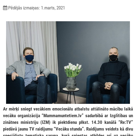
Pēdējās izmaiņas: 1.marts, 2021
Ar mērķi sniegt vecākiem emocionālu atbalstu attālināto mācību laikā
vecāku organizācija “Mammamuntetiem.lv” sadarbībā ar Izglītības un
zinātnes ministriju (IZM) ik piektdienu plkst. 14.30 kanālā “Re:TV”
piedāvā jaunu TV raidījumu “Vecāku stunda”. Raidījums veidots kā divu
speciālistu tematiska saruna, kurā sniegtas atbildes arī uz vecāku