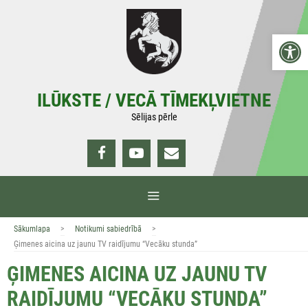
Doties
uz
Open 
saturu
ILŪKSTE / VECĀ TĪMEKĻVIETNE
Sēlijas pērle
IZVĒLNE
>
>
Sākumlapa
Notikumi sabiedrībā
Ģimenes aicina uz jaunu TV raidījumu “Vecāku stunda”
ĢIMENES AICINA UZ JAUNU TV
RAIDĪJUMU “VECĀKU STUNDA”