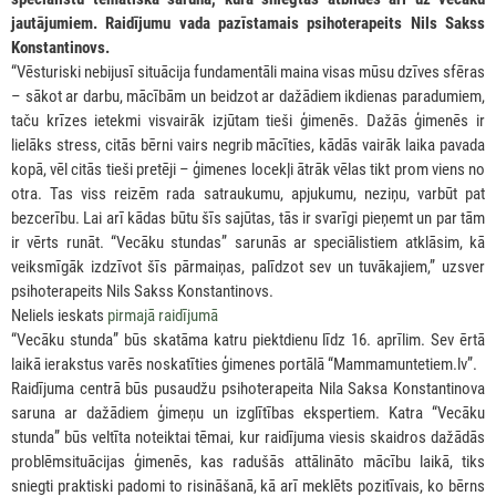
jautājumiem. Raidījumu vada pazīstamais psihoterapeits Nils Sakss
Konstantinovs.
“Vēsturiski nebijusī situācija fundamentāli maina visas mūsu dzīves sfēras
– sākot ar darbu, mācībām un beidzot ar dažādiem ikdienas paradumiem,
taču krīzes ietekmi visvairāk izjūtam tieši ģimenēs. Dažās ģimenēs ir
lielāks stress, citās bērni vairs negrib mācīties, kādās vairāk laika pavada
kopā, vēl citās tieši pretēji – ģimenes locekļi ātrāk vēlas tikt prom viens no
otra. Tas viss reizēm rada satraukumu, apjukumu, neziņu, varbūt pat
bezcerību. Lai arī kādas būtu šīs sajūtas, tās ir svarīgi pieņemt un par tām
ir vērts runāt. “Vecāku stundas” sarunās ar speciālistiem atklāsim, kā
veiksmīgāk izdzīvot šīs pārmaiņas, palīdzot sev un tuvākajiem,” uzsver
psihoterapeits Nils Sakss Konstantinovs.
Neliels ieskats
pirmajā raidījumā
“Vecāku stunda” būs skatāma katru piektdienu līdz 16. aprīlim. Sev ērtā
laikā ierakstus varēs noskatīties ģimenes portālā “Mammamuntetiem.lv”.
Raidījuma centrā būs pusaudžu psihoterapeita Nila Saksa Konstantinova
saruna ar dažādiem ģimeņu un izglītības ekspertiem. Katra “Vecāku
stunda” būs veltīta noteiktai tēmai, kur raidījuma viesis skaidros dažādās
problēmsituācijas ģimenēs, kas radušās attālināto mācību laikā, tiks
sniegti praktiski padomi to risināšanā, kā arī meklēts pozitīvais, ko bērns