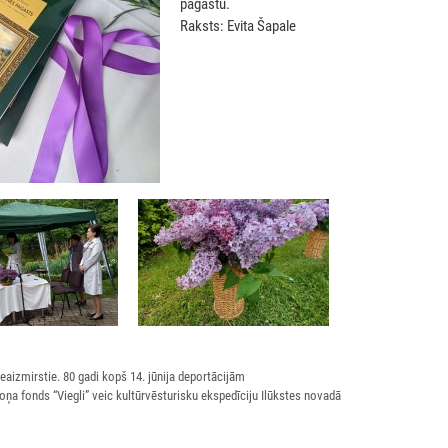
pagastu.
Raksts: Evita Šapale
eaizmirstie. 80 gadi kopš 14. jūnija deportācijām
ņa fonds “Viegli” veic kultūrvēsturisku ekspedīciju Ilūkstes novadā