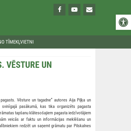
Open 
NO TĪMEKĻVIETNI
. VĒSTURE UN
pagasts. Vēsture un tagadne” autores Aija Piļķa un
a svinīgajā pasākumā, kas tika organizēts pagasta
r grāmatas tapšanu klātesošajiem pagasta iedzīvotājiem
viņām veicās ar faktu un informācijas meklēšanu un
alībniekiem redzēt un saņemt grāmatu par Pilskalnes