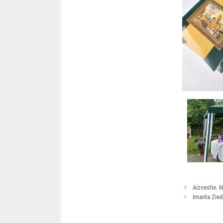
Rakstu
Aizvestie. N
navigācija
Imanta Ziedo