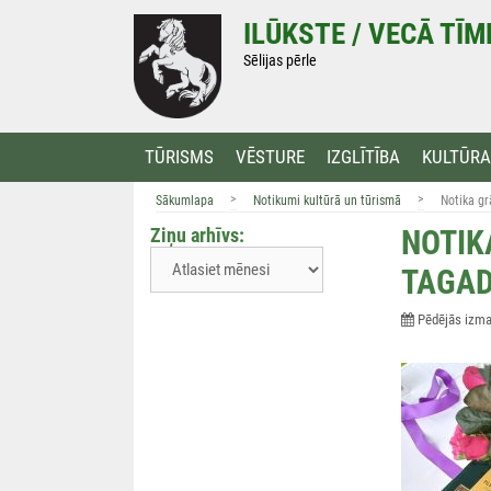
Doties
ILŪKSTE / VECĀ TĪ
uz
saturu
Sēlijas pērle
TŪRISMS
VĒSTURE
IZGLĪTĪBA
KULTŪRA
>
>
Sākumlapa
Notikumi kultūrā un tūrismā
Notika gr
Ziņu arhīvs:
NOTIK
TAGAD
Pēdējās izmai