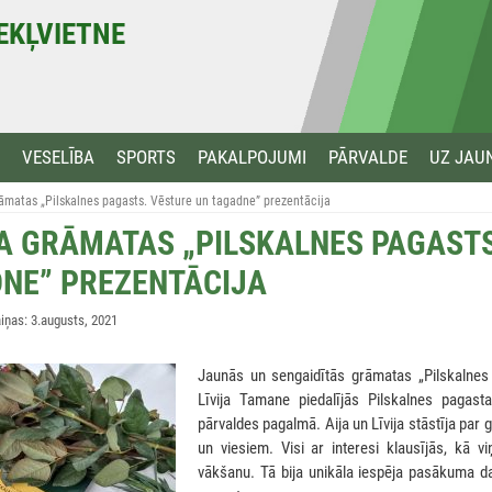
MEKĻVIETNE
VESELĪBA
SPORTS
PAKALPOJUMI
PĀRVALDE
UZ JAU
āmatas „Pilskalnes pagasts. Vēsture un tagadne” prezentācija
A GRĀMATAS „PILSKALNES PAGASTS
NE” PREZENTĀCIJA
ņas: 3.augusts, 2021
Jaunās un sengaidītās grāmatas „Pilskalnes 
Līvija Tamane piedalījās Pilskalnes pagast
pārvaldes pagalmā. Aija un Līvija stāstīja pa
un viesiem. Visi ar interesi klausījās, kā 
vākšanu. Tā bija unikāla iespēja pasākuma d