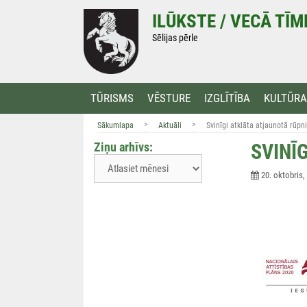
Doties
ILŪKSTE / VECĀ TĪ
uz
saturu
Sēlijas pērle
TŪRISMS
VĒSTURE
IZGLĪTĪBA
KULTŪRA
>
>
Sākumlapa
Aktuāli
Svinīgi atklāta atjaunotā rūpni
Ziņu arhīvs:
SVINĪ
20. oktobris,