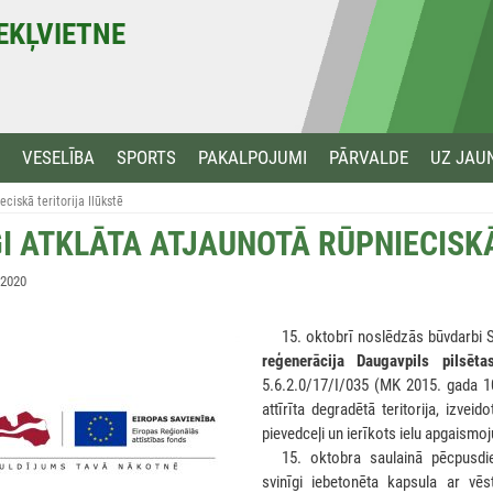
MEKĻVIETNE
VESELĪBA
SPORTS
PAKALPOJUMI
PĀRVALDE
UZ JAU
eciskā teritorija Ilūkstē
GI ATKLĀTA ATJAUNOTĀ RŪPNIECISK
 2020
***
15. oktobrī noslēdzās būvdarbi 
reģenerācija Daugavpils pilsēt
5.6.2.0/17/I/035 (MK 2015. gada 10
attīrīta degradētā teritorija, izveid
pievedceļi un ierīkots ielu apgaismoj
***
15. oktobra saulainā pēcpusdie
svinīgi iebetonēta kapsula ar v