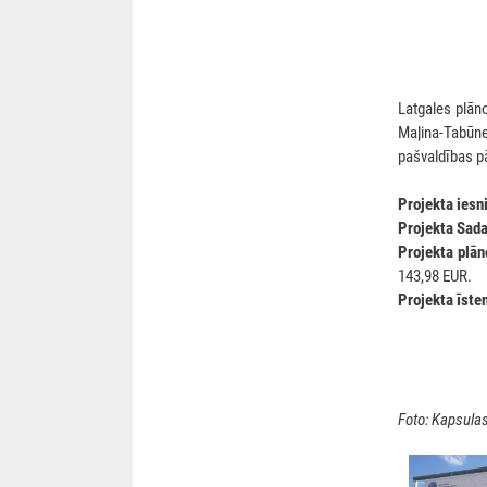
Latgales plān
Maļina-Tabūne.
pašvaldības pā
Projekta iesn
Projekta Sada
Projekta plā
143,98 EUR.
Projekta īste
Foto: Kapsula