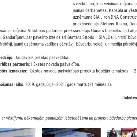
izveidošanu, kas veicinās reģiona a
jaunas darba vietas. Kapsulu ar vē
uzņēmuma SIA „Iron DNA Constructi
priekšsēdētājs Stefans Rāzna, Dau
ošanas reģiona Attīstības padomes priekšsēdētājs Gunārs Upenieks un Latgal
 Gandarījumu par paveikto izteica arī Guntars Strods – SIA „Ceļi un tilti” būv
rstāvji, jaunā uzņēmuma vadības pārstāvji, būvdarbu veicēji un mediju pārstāvj
iedzējs
: Daugavpils pilsētas pašvaldība.
rbības partneris
: Ilūkstes novada pašvaldība.
notās izmaksas
: Ilūkstes novada pašvaldības projekta kopējās izmaksas – 2
nošanas laiks
: 2019. gada jūlijs–2021. gada marts (21 mēnesis).
Ilūkste
s ar vēstījumu nākamajām paaudzēm iebetonēšana un projekta būvdarbu pie