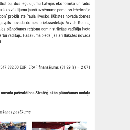
ttīstību, dos ieguldījumu Latvijas ekonomikā un radīs
sturisko vēstījumu jaunā uzņēmuma pamatos iebetonēja
on” prokūriste Paula Hvesko, Ilūkstes novada domes
gavpils novada domes priekšsēdētājs Arvīds Kucins,
es plānošanas reģiona administrācijas vadītāja Iveta
darbu vadītājs. Pasākumā piedalījās arī Ilūkstes novada
i.
 547 882,00 EUR, ERAF finansējums (81,29 %) – 2 071
s novada pašvaldības Stratēģiskās plānošanas nodaļa
ņemšanas pasākums