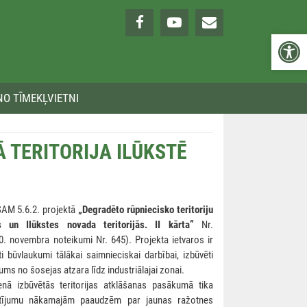
Open 
NO TĪMEKĻVIETNI
Ā TERITORIJA ILŪKSTĒ
SAM 5.6.2. projektā
„Degradēto rūpniecisko teritoriju
as un Ilūkstes novada teritorijās. II kārta”
Nr.
. novembra noteikumi Nr. 645). Projekta ietvaros ir
oti būvlaukumi tālākai saimnieciskai darbībai, izbūvēti
ums no šosejas atzara līdz industriālajai zonai.
nā izbūvētās teritorijas atklāšanas pasākumā tika
ēstījumu nākamajām paaudzēm par jaunas ražotnes