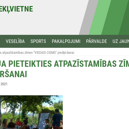
MEKĻVIETNE
VESELĪBA
SPORTS
PAKALPOJUMI
PĀRVALDE
UZ JAU
ies atpazīstamības zīmes “VIEDAIS CIEMS” piešķiršanai
JA PIETEIKTIES ATPAZĪSTAMĪBAS ZĪ
IRŠANAI
, 2021