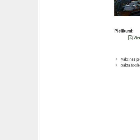
Pielikumi:
Vie
Rakstu
Vakcīnas pr
navigācija
Sākta noslē