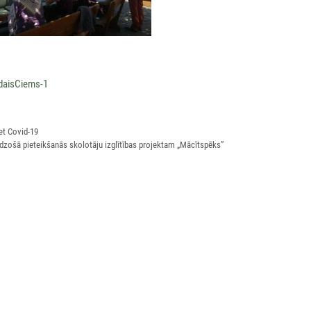
daisCiems-1
et Covid-19
dzošā pieteikšanās skolotāju izglītības projektam „Mācītspēks”