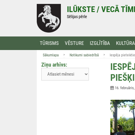
Doties
ILŪKSTE / VECĀ TĪ
uz
saturu
Sēlijas pērle
TŪRISMS
VĒSTURE
IZGLĪTĪBA
KULTŪRA
>
>
Sākumlapa
Notikumi sabiedrībā
Iespēja pieteikt
Ziņu arhīvs:
IESPĒ
PIEŠĶ
16. februāris