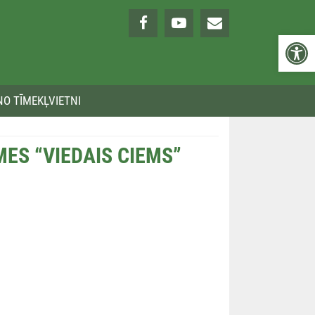
Open 
NO TĪMEKĻVIETNI
MES “VIEDAIS CIEMS”