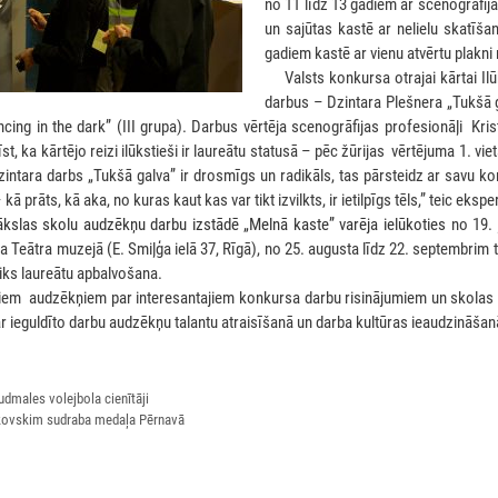
no 11 līdz 13 gadiem ar scenogrāfija
un sajūtas kastē ar nelielu skatīš
gadiem kastē ar vienu atvērtu plakni
***
Valsts konkursa otrajai kārtai I
darbus – Dzintara Plešnera „Tukšā 
ing in the dark” (III grupa). Darbus vērtēja scenogrāfijas profesionāļi Krist
t, ka kārtējo reizi ilūkstieši ir laureātu statusā – pēc žūrijas vērtējuma 1. viet
zintara darbs „Tukšā galva” ir drosmīgs un radikāls, tas pārsteidz ar savu k
 kā prāts, kā aka, no kuras kaut kas var tikt izvilkts, ir ietilpīgs tēls,” teic eksper
ākslas skolu audzēkņu darbu izstādē „Melnā kaste” varēja ielūkoties
no 19. 
 Teātra muzejā (E. Smiļģa ielā 37, Rīgā), no 25. augusta līdz 22. septembrim 
iks laureātu apbalvošana.
siem audzēkņiem par interesantajiem konkursa darbu risinājumiem un skolas 
r ieguldīto darbu audzēkņu talantu atraisīšanā un darba kultūras ieaudzināšan
udmales volejbola cienītāji
kovskim sudraba medaļa Pērnavā