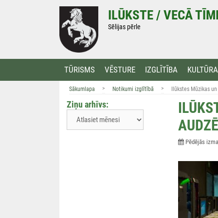
Doties
ILŪKSTE / VECĀ TĪ
uz
saturu
Sēlijas pērle
TŪRISMS
VĒSTURE
IZGLĪTĪBA
KULTŪRA
>
>
Sākumlapa
Notikumi izglītībā
Ilūkstes Mūzikas un
Ziņu arhīvs:
ILŪKS
AUDZĒ
Pēdējās izmai