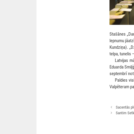
Stašānes „Danc
lepnumu jāatzīs
Kundziņa). „D
telpa, tunelis –
***
Latvijas m
Eduarda Smiļģa
septembrī not
***
Paldies vi
Valpēteram pa
Rakstu
Sacentās pl
navigācija
Santim Set