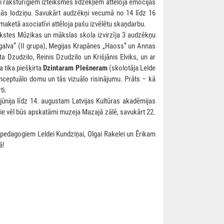
i raksturīgiem izteiksmes līdzekļiem attēloja emocijas
anās lodziņu. Savukārt audzēkņi vecumā no 14 līdz 16
 maketā asociatīvi attēloja pašu izvēlētu skaņdarbu.
lūkstes Mūzikas un mākslas skola izvirzīja 3 audzēkņu
galva” (II grupa), Megijas Krapānes „Haoss” un Annas
a Dzudzilo, Reinis Dzudzilo un Krišjānis Elviks, un ar
a tika piešķirta
Dzintaram Plešneram
(skolotāja Lelde
onceptuālo domu un tās vizuālo risinājumu. Prāts – kā
ti.
jūnija līdz 14. augustam Latvijas Kultūras akadēmijas
tie vēl būs apskatāmi muzeja Mazajā zālē, savukārt 22.
pedagogiem Leldei Kundziņai, Olgai Rakelei un Ērikam
ā!