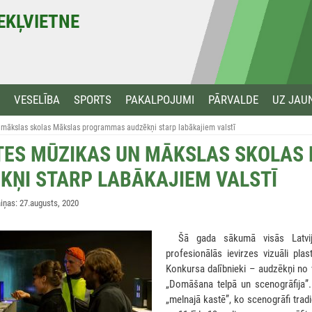
MEKĻVIETNE
VESELĪBA
SPORTS
PAKALPOJUMI
PĀRVALDE
UZ JAU
 mākslas skolas Mākslas programmas audzēkņi starp labākajiem valstī
TES MŪZIKAS UN MĀKSLAS SKOLA
KŅI STARP LABĀKAJIEM VALSTĪ
ņas: 27.augusts, 2020
***
Šā gada sākumā visās Latvij
profesionālās ievirzes vizuāli pl
Konkursa dalībnieki – audzēkņi no 
„Domāšana telpā un scenogrāfija”.
„melnajā kastē”, ko scenogrāfi trad