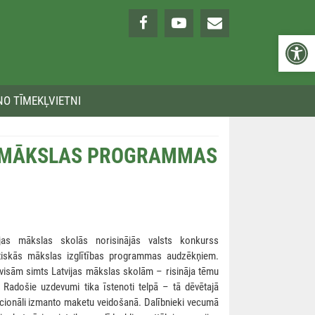
Open 
NO TĪMEKĻVIETNI
S MĀKSLAS PROGRAMMAS
as mākslas skolās norisinājās valsts konkurss
astiskās mākslas izglītības programmas audzēkņiem.
visām simts Latvijas mākslas skolām – risināja tēmu
 Radošie uzdevumi tika īstenoti telpā – tā dēvētajā
icionāli izmanto maketu veidošanā. Dalībnieki vecumā