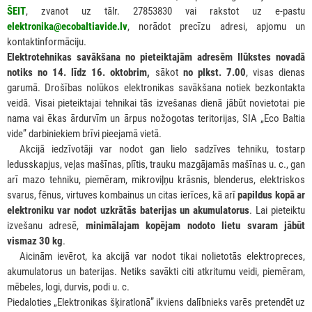
ŠEIT
, zvanot uz tālr. 27853830 vai rakstot uz e-pastu
elektronika@ecobaltiavide.lv
, norādot precīzu adresi, apjomu un
kontaktinformāciju.
Elektrotehnikas savākšana no pieteiktajām adresēm Ilūkstes novadā
notiks no 14. līdz 16. oktobrim,
sākot
no plkst. 7.00
, visas dienas
garumā. Drošības nolūkos elektronikas savākšana notiek bezkontakta
veidā. Visai pieteiktajai tehnikai tās izvešanas dienā jābūt novietotai pie
nama vai ēkas ārdurvīm un ārpus nožogotas teritorijas, SIA „Eco Baltia
vide” darbiniekiem brīvi pieejamā vietā.
***
Akcijā iedzīvotāji var nodot gan lielo sadzīves tehniku, tostarp
ledusskapjus, veļas mašīnas, plītis, trauku mazgājamās mašīnas u. c., gan
arī mazo tehniku, piemēram, mikroviļņu krāsnis, blenderus, elektriskos
svarus, fēnus, virtuves kombainus un citas ierīces, kā arī
papildus kopā ar
elektroniku var nodot uzkrātās baterijas un akumulatorus
. Lai pieteiktu
izvešanu adresē,
minimālajam kopējam nodoto lietu svaram jābūt
vismaz 30 kg
.
***
Aicinām ievērot, ka akcijā var nodot tikai nolietotās elektropreces,
akumulatorus un baterijas. Netiks savākti citi atkritumu veidi, piemēram,
mēbeles, logi, durvis, podi u. c.
Piedaloties „Elektronikas šķiratlonā” ikviens dalībnieks varēs pretendēt uz