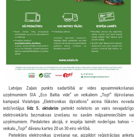
***
Latvijas Zaļais punkts sadarbībā ar vides apsaimniekošanas
uzņēmumiem SIA „Eco Baltia vide” un veikaliem „Top!” šķirošanas
kampaņā Vislatvijas „Elektronikas šķiratlons” aicina Ilūkstes novada
iedzīvotājus
līdz 5. oktobrim
pieteikt nolietoto un vairs nevajadzīgo
elektroiekārtu bezmaksas izvešanu no savām mājsaimniecībām vai
uzņēmumiem. Piedaloties akcijā, ir iespēja laimēt noderīgas balvas –
veikalu „Top!” dāvanu kartes 20 un 30 eiro vērtībā.
***
Pieteikties elektronikas izvešanai var, aizpildot reģistrācijas anketu