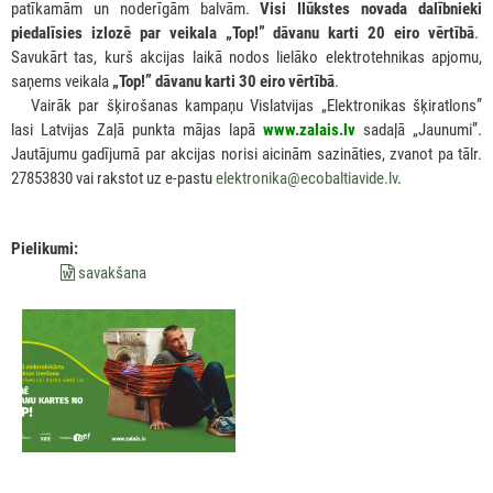
patīkamām un noderīgām balvām.
Visi Ilūkstes novada dalībnieki
piedalīsies izlozē par veikala „Top!” dāvanu karti 20 eiro vērtībā
.
Savukārt tas, kurš akcijas laikā nodos lielāko elektrotehnikas apjomu,
saņems veikala
„Top!” dāvanu karti 30 eiro vērtībā
.
***
Vairāk par šķirošanas kampaņu Vislatvijas „Elektronikas šķiratlons”
lasi Latvijas Zaļā punkta mājas lapā
www.zalais.lv
sadaļā „Jaunumi”.
Jautājumu gadījumā par akcijas norisi aicinām sazināties, zvanot pa tālr.
27853830 vai rakstot uz e-pastu
elektronika@ecobaltiavide.lv
.
Pielikumi:
savakšana