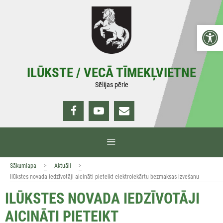
Doties
uz
Open 
saturu
ILŪKSTE / VECĀ TĪMEKĻVIETNE
Sēlijas pērle
IZVĒLNE
>
>
Sākumlapa
Aktuāli
Ilūkstes novada iedzīvotāji aicināti pieteikt elektroiekārtu bezmaksas izvešanu
ILŪKSTES NOVADA IEDZĪVOTĀJI
AICINĀTI PIETEIKT