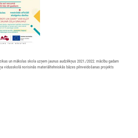
zikas un mākslas skola uzņem jaunus audzēkņus 2021./2022. mācību gadam
iņa vidusskolā norisinās materiāltehniskās bāzes pilnveidošanas projekts