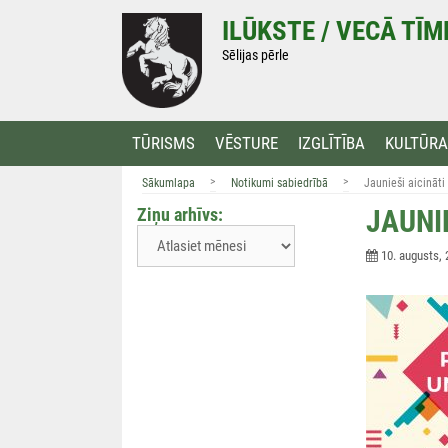
Doties
ILŪKSTE / VECĀ TĪ
uz
saturu
Sēlijas pērle
TŪRISMS
VĒSTURE
IZGLĪTĪBA
KULTŪRA
>
>
Sākumlapa
Notikumi sabiedrībā
Jaunieši aicināti 
Ziņu arhīvs:
JAUNIE
10. augusts, 