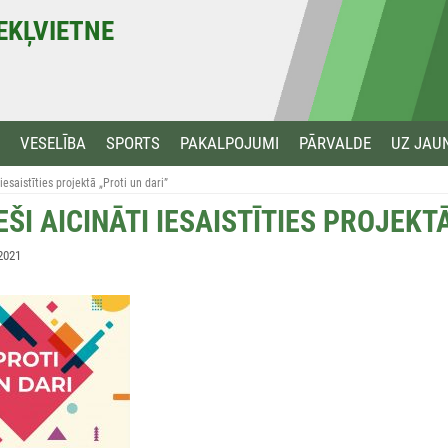
MEKĻVIETNE
VESELĪBA
SPORTS
PAKALPOJUMI
PĀRVALDE
UZ JAU
iesaistīties projektā „Proti un dari”
ŠI AICINĀTI IESAISTĪTIES PROJEKT
2021