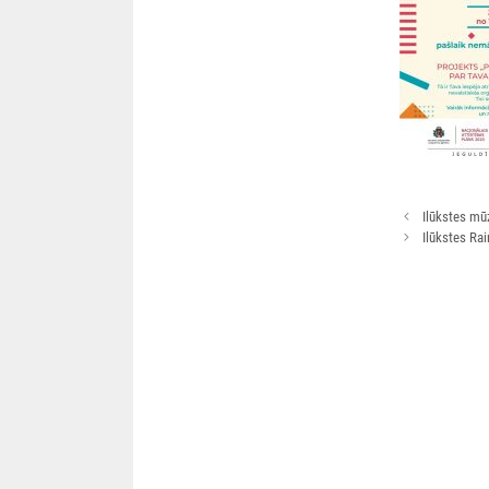
Rakstu
Ilūkstes mū
navigācija
Ilūkstes Ra