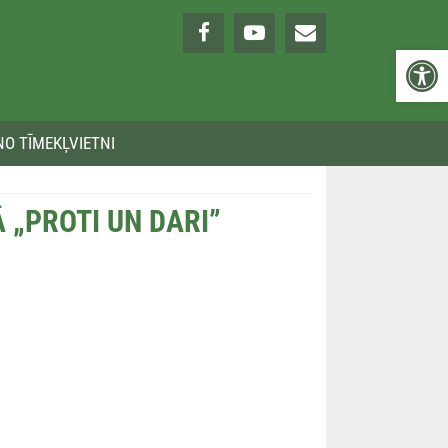
Open 
NO TĪMEKĻVIETNI
Ā „PROTI UN DARI”