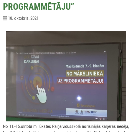
PROGRAMMĒTĀJU”
18. oktobris, 2021
No 11.-15.oktobrim Ilūkstes Raiņa vidusskolā norisinājās karjeras nedēļa,