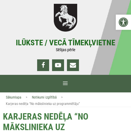
Doties
uz
Open 
saturu
ILŪKSTE / VECĀ TĪMEKĻVIETNE
Sēlijas pērle
IZVĒLNE
>
>
Sākumlapa
Notikumi izglītībā
Karjeras nedēļa “No mākslinieka uz programmētāju”
KARJERAS NEDĒĻA “NO
MĀKSLINIEKA UZ