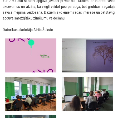
kur 7-9.klašu skolēni apguva javascript valodu. Skolēni ar interesi veica
uzdevumus un atzina, ka viegli veidot pēc parauga, bet grūtības sagādāja
sava zīmējuma veidošana. Dažiem skolēniem radās interese un patstāvīgi
apguva sarežģītāku zīmējumu veidošanu.
Datorikas skolotāja Airita Šuksto