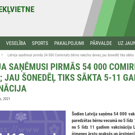
MEKĻVIETNE
VESELĪBA
SPORTS
PAKALPOJUMI
PĀRVALDE
UZ JAU
>
Latvija saņēmusi pirmās 54 000 Comirnaty bērnu vakcīnu devas; jau šonedēļ tiks sākta
JA SAŅĒMUSI PIRMĀS 54 000 COMI
; JAU ŠONEDĒĻ TIKS SĀKTA 5-11 G
NĀCIJA
s, 2021
Šodien Latvija saņēma 54 000 va
paredzētas bērnu vecumā no 5 līdz
no 5 līdz 11 gadiem vakcināciju L
ģimenes ārstu praksēs un ārstniecī