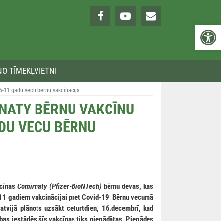
Open 
NO TĪMEKĻVIETNI
 5-11 gadu vecu bērnu vakcinācija
RNATY BĒRNU VAKCĪNU
ADU VECU BĒRNU
kcīnas
Comirnaty (Pfizer-BioNTech)
bērnu devas, kas
 11 gadiem vakcinācijai pret Covid-19. Bērnu vecumā
atvijā plānots uzsākt ceturtdien, 16.decembrī, kad
bas iestādēs šīs vakcīnas tiks piegādātas. Piegādes