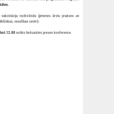
ešdien.
akcināciju nodrošinās ģimenes ārstu prakses un
iklīnikas, veselības centri).
lkst.12.00
notiks tiešsaistes preses konference.