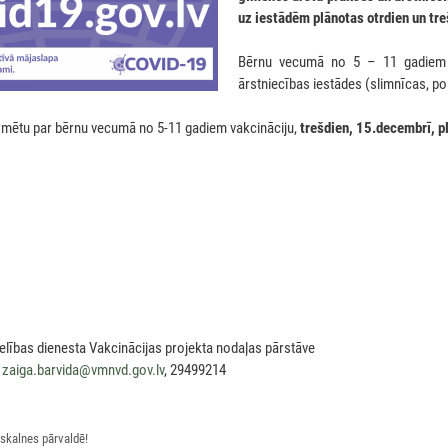
uz iestādēm plānotas otrdien un tr
Bērnu vecumā no 5 – 11 gadiem v
ārstniecības iestādes (slimnīcas, pol
ormētu par bērnu vecumā no 5-11 gadiem vakcināciju,
trešdien, 15.decembrī, p
elības dienesta Vakcinācijas projekta nodaļas pārstāve
,
zaiga.barvida@vmnvd.gov.lv
, 29499214
lskalnes pārvaldē!