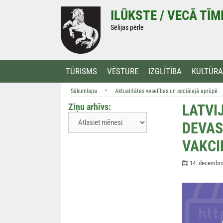
Doties
ILŪKSTE / VECĀ TĪ
uz
saturu
Sēlijas pērle
TŪRISMS
VĒSTURE
IZGLĪTĪBA
KULTŪRA
>
Sākumlapa
Aktualitātes veselības un sociālajā aprūpē
Ziņu arhīvs:
LATVI
DEVAS
VAKCI
14. decembri