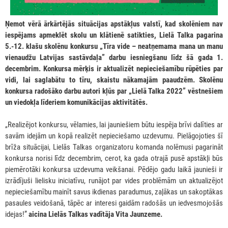
Ņemot vērā ārkārtējās situācijas apstākļus valstī, kad skolēniem nav
iespējams apmeklēt skolu un klātienē satikties, Lielā Talka pagarina
5.-12. klašu skolēnu konkursu „Tīra vide – neatņemama mana un manu
vienaudžu Latvijas sastāvdaļa” darbu iesniegšanu līdz šā gada 1.
decembrim. Konkursa mērķis ir aktualizēt nepieciešamību rūpēties par
vidi, lai saglabātu to tīru, skaistu nākamajām paaudzēm. Skolēnu
konkursa radošāko darbu autori kļūs par „Lielā Talka 2022” vēstnešiem
un viedokļa līderiem komunikācijas aktivitātēs.
„Realizējot konkursu, vēlamies, lai jauniešiem būtu iespēja brīvi dalīties ar
savām idejām un kopā realizēt nepieciešamo uzdevumu. Pielāgojoties šī
brīža situācijai, Lielās Talkas organizatoru komanda nolēmusi pagarināt
konkursa norisi līdz decembrim, cerot, ka gada otrajā pusē apstākļi būs
piemērotāki konkursa uzdevuma veikšanai. Pēdējo gadu laikā jaunieši ir
izrādījuši lielisku iniciatīvu, runājot par vides problēmām un aktualizējot
nepieciešamību mainīt savus ikdienas paradumus, zaļākas un sakoptākas
pasaules veidošanā, tāpēc ar interesi gaidām radošās un iedvesmojošās
idejas!”
aicina Lielās Talkas vadītāja Vita Jaunzeme.