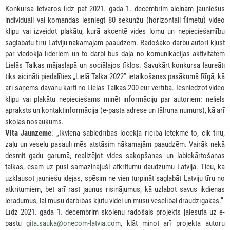
Konkursa ietvaros līdz pat 2021. gada 1. decembrim aicinām jauniešus
individuāli vai komandās iesniegt 80 sekunžu (horizontāli filmētu) video
klipu vai izveidot plakātu, kurā akcentē vides lomu un nepieciešamību
saglabātu tīru Latviju nākamajām paaudzēm. Radošāko darbu autori kļūst
par viedokļa līderiem un to darbi būs daļa no komunikācijas aktivitātēm
Lielās Talkas mājaslapā un sociālajos tīklos. Savukārt konkursa laureāti
tiks aicināti piedalīties „Lielā Talka 2022” ietalkošanas pasākumā Rīgā, kā
arī saņems dāvanu karti no Lielās Talkas 200 eur vērtībā. Iesniedzot video
klipu vai plakātu nepieciešams minēt informāciju par autoriem: neliels
apraksts un kontaktinformācija (e-pasta adrese un tālruņa numurs), kā arī
skolas nosaukums.
Vita Jaunzeme
: „Ikviena sabiedrības locekļa rīcība ietekmē to, cik tīru,
zaļu un veselu pasauli mēs atstāsim nākamajām paaudzēm. Vairāk nekā
desmit gadu garumā, realizējot vides sakopšanas un labiekārtošanas
talkas, esam uz pusi samazinājuši atkritumu daudzumu Latvijā. Ticu, ka
uzklausot jauniešu idejas, spēsim ne vien turpināt saglabāt Latviju tīru no
atkritumiem, bet arī rast jaunus risinājumus, kā uzlabot savus ikdienas
ieradumus, lai mūsu darbības kļūtu videi un mūsu veselībai draudzīgākas.”
Līdz 2021. gada 1. decembrim skolēnu radošais projekts jāiesūta uz e-
pastu
gita.sauka@onecom-latvia.com
, klāt minot arī projekta autoru