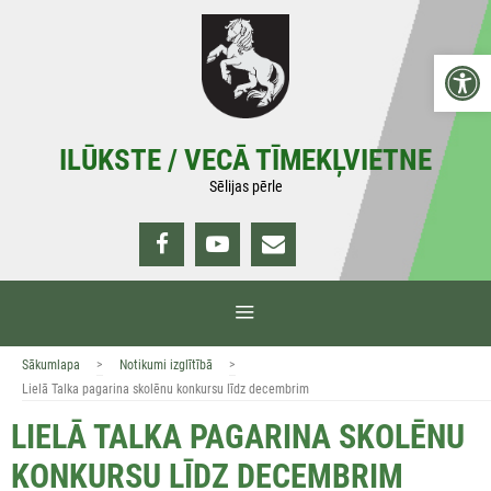
Doties
uz
Open 
saturu
ILŪKSTE / VECĀ TĪMEKĻVIETNE
Sēlijas pērle
IZVĒLNE
>
>
Sākumlapa
Notikumi izglītībā
Lielā Talka pagarina skolēnu konkursu līdz decembrim
LIELĀ TALKA PAGARINA SKOLĒNU
KONKURSU LĪDZ DECEMBRIM