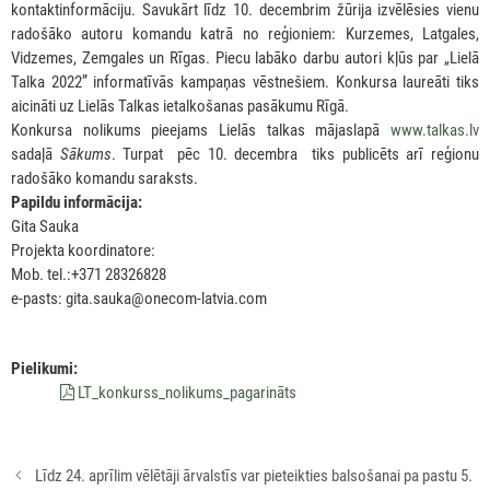
kontaktinformāciju. Savukārt līdz 10. decembrim žūrija izvēlēsies vienu
radošāko autoru komandu katrā no reģioniem: Kurzemes, Latgales,
Vidzemes, Zemgales un Rīgas. Piecu labāko darbu autori kļūs par „Lielā
Talka 2022” informatīvās kampaņas vēstnešiem. Konkursa laureāti tiks
aicināti uz Lielās Talkas ietalkošanas pasākumu Rīgā.
Konkursa nolikums pieejams Lielās talkas mājaslapā
www.talkas.lv
sadaļā
Sākums
. Turpat pēc 10. decembra tiks publicēts arī reģionu
radošāko komandu saraksts.
Papildu informācija:
Gita Sauka
Projekta koordinatore:
Mob. tel.:+371 28326828
e-pasts: gita.sauka@onecom-latvia.com
Pielikumi:
LT_konkurss_nolikums_pagarināts
Rakstu
Līdz 24. aprīlim vēlētāji ārvalstīs var pieteikties balsošanai pa pastu 5.