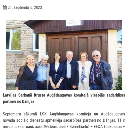
21. septembris, 2023
Latvijas Sarkanā Krusta Augšdaugavas komitejā viesojās
sadarbības
partneri no Dānijas
Septembra sākumā LSK Augšdaugavas komiteju un Augšdaugavas
novada sociālo dienestu apmeklēja sadarbības partneri no Dānijas. Tā ir
nevalstiska organizācija (Østeuropæisk Børnehjælp) – EECA (tulkojumā –