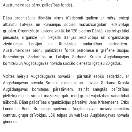
Austrumeiropas bērnu palīdzības fonds) .
Dāņu organizācija dibināta pirms trīsdesmit gadiem ar mērķi sniegt
atbalstu Latvijas un Rumānijas sociāli mazaizsargātām iedzīvotāju
grupām. Organizācija apvieno vairāk kā 120 biedrus Dānijā, kas brīvprātīgi
piesaista, organizē un piegādā Dānijas iedzīvotāju un organizāciju
ziedojumus Latvijas un Rumānijas sadarbības partneriem.
Austrumeiropas bērnu palīdzības fonda patronese ir grāfiene Susijas
Rosenborga. Sadarbība ar Latvijas Sarkanā Krusta Augšdaugavas
komiteju un Augšdaugavas novada sociālo dienestu ilgst jau 20 gadus.
Vizītes mērķis Augšdaugavas novadā – pārrunāt esošo sadarbību ar
Augšdaugavas novada Sociālo dienesta un Latvijas Sarkanā Krusta
Augšdaugavas komitejas pārstāvjiem, izzināt sniegtās palīdzības
pielietojumu un sociāli mazaizsargātu mērķgrupu vajadzības sadarbībai
nākotnē. Dāņu palīdzības organizācijas pārstāvji Jens Kristensens, Eriks
Lunds un Bents Brennings apciemoja Augšdaugavas novada sociālos
centrus, grupu dzīvokļus, LSK telpas un vairākas Augšdaugavas novada
ģimenes.