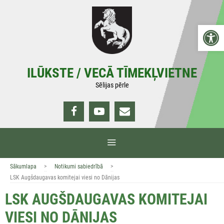
Doties
uz
Open 
saturu
ILŪKSTE / VECĀ TĪMEKĻVIETNE
Sēlijas pērle
IZVĒLNE
>
>
Sākumlapa
Notikumi sabiedrībā
LSK Augšdaugavas komitejai viesi no Dānijas
LSK AUGŠDAUGAVAS KOMITEJAI
VIESI NO DĀNIJAS