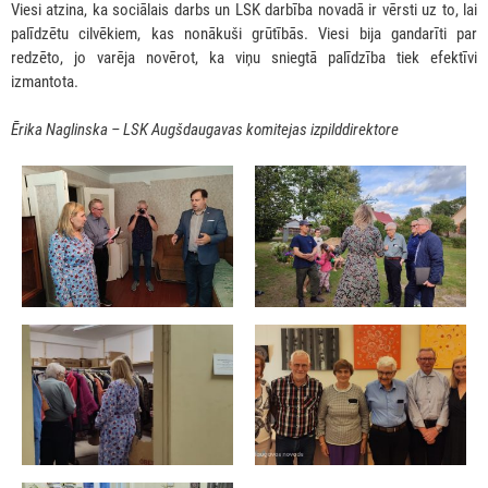
Viesi atzina, ka sociālais darbs un LSK darbība novadā ir vērsti uz to, lai
palīdzētu cilvēkiem, kas nonākuši grūtībās. Viesi bija gandarīti par
redzēto, jo varēja novērot, ka viņu sniegtā palīdzība tiek efektīvi
izmantota.
Ērika Naglinska – LSK Augšdaugavas komitejas izpilddirektore