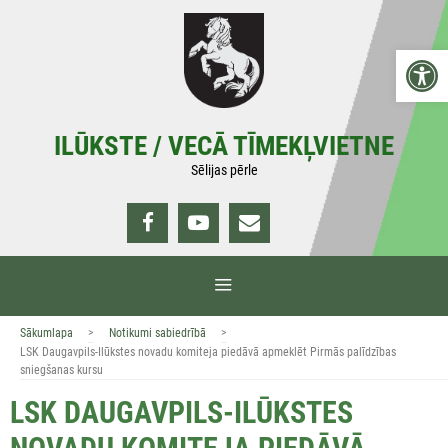
Doties
uz
Open 
saturu
ILŪKSTE / VECĀ TĪMEKĻVIETNE
Sēlijas pērle
IZVĒLNE
>
>
Sākumlapa
Notikumi sabiedrībā
LSK Daugavpils-Ilūkstes novadu komiteja piedāvā apmeklēt Pirmās palīdzības
sniegšanas kursu
LSK DAUGAVPILS-ILŪKSTES