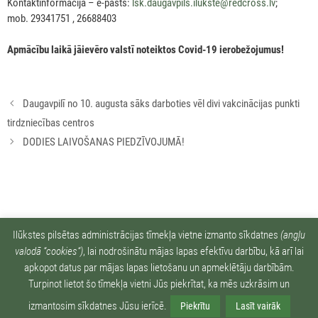
Kontaktinformācija – e-pasts:
lsk.daugavpils.ilukste@redcross.lv
;
mob. 29341751 , 26688403
Apmācību laikā jāievēro valstī noteiktos Covid-19 ierobežojumus!
Rakstu
Daugavpilī no 10. augusta sāks darboties vēl divi vakcinācijas punkti
navigācija
tirdzniecības centros
DODIES LAIVOŠANAS PIEDZĪVOJUMĀ!
Ziņu arhīvs:
Ilūkstes pilsētas administrācijas tīmekļa vietne izmanto sīkdatnes
(angļu
valodā “cookies“)
, lai nodrošinātu mājas lapas efektīvu darbību, kā arī lai
apkopot datus par mājas lapas lietošanu un apmeklētāju darbībām.
Turpinot lietot šo tīmekļa vietni Jūs piekrītat, ka mēs uzkrāsim un
Piekļūstamība
| ©2026 Ilūkste. Visas tiesības aizsargātas.
izmantosim sīkdatnes Jūsu ierīcē.
Piekrītu
Lasīt vairāk