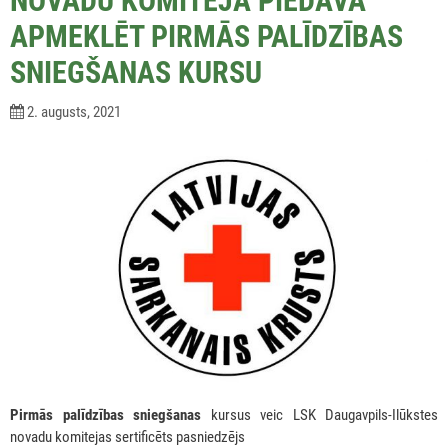
NOVADU KOMITEJA PIEDĀVĀ
APMEKLĒT PIRMĀS PALĪDZĪBAS
SNIEGŠANAS KURSU
2. augusts, 2021
Pirmās palīdzības sniegšanas
kursus veic LSK Daugavpils-Ilūkstes
novadu komitejas sertificēts pasniedzējs