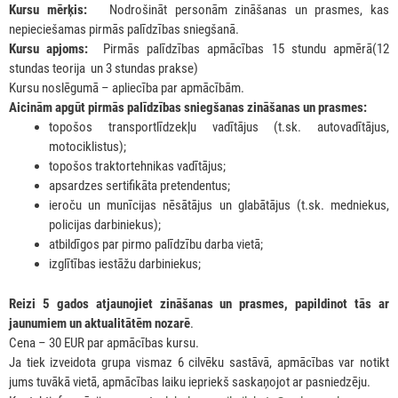
Kursu mērķis:
Nodrošināt personām zināšanas un prasmes, kas
nepieciešamas pirmās palīdzības sniegšanā.
Kursu apjoms:
Pirmās palīdzības apmācības 15 stundu apmērā(12
stundas teorija un 3 stundas prakse)
Kursu noslēgumā – apliecība par apmācībām.
Aicinām apgūt pirmās palīdzības sniegšanas zināšanas un prasmes:
topošos transportlīdzekļu vadītājus (t.sk. autovadītājus,
motociklistus);
topošos traktortehnikas vadītājus;
apsardzes sertifikāta pretendentus;
ieroču un munīcijas nēsātājus un glabātājus (t.sk. medniekus,
policijas darbiniekus);
atbildīgos par pirmo palīdzību darba vietā;
izglītības iestāžu darbiniekus;
Reizi 5 gados atjaunojiet zināšanas un prasmes, papildinot tās ar
jaunumiem un aktualitātēm nozarē
.
Cena – 30 EUR par apmācības kursu.
Ja tiek izveidota grupa vismaz 6 cilvēku sastāvā, apmācības var notikt
jums tuvākā vietā, apmācības laiku iepriekš saskaņojot ar pasniedzēju.