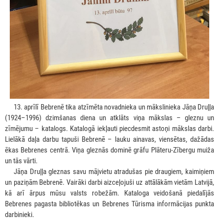
***
13. aprīlī Bebrenē tika atzīmēta novadnieka un mākslinieka Jāņa Druļļa
(1924–1996) dzimšanas diena un atklāts viņa mākslas – gleznu un
zīmējumu – katalogs. Katalogā iekļauti piecdesmit astoņi mākslas darbi.
Lielākā daļa darbu tapuši Bebrenē – lauku ainavas, viensētas, dažādas
ēkas Bebrenes centrā. Viņa gleznās dominē grāfu Plāteru-Zībergu muiža
un tās vārti.
***
Jāņa Druļļa gleznas savu mājvietu atradušas pie draugiem, kaimiņiem
un paziņām Bebrenē. Vairāki darbi aizceļojuši uz attālākām vietām Latvijā,
kā arī ārpus mūsu valsts robežām. Kataloga veidošanā piedalījās
Bebrenes pagasta bibliotēkas un Bebrenes Tūrisma informācijas punkta
darbinieki.