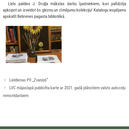
***
Liels paldies J. Druļļa mākslas darbu īpašniekiem, kuri palīdzēja
apkopot un izveidot šo gleznu un zīmējumu kolekciju! Katalogu iespējams
apskatīt Bebrenes pagasta bibliotēkā.
Rakstu
Lieldienas PII „Zvaniņš”
navigācija
LVC mājaslapā publicēta karte ar 2021. gadā plānotiem valsts autoceļu
remontdarbiem