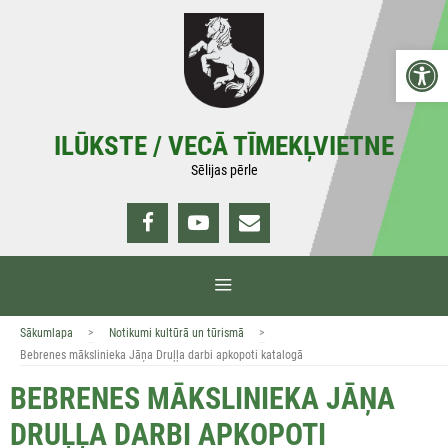
Doties
uz
Open 
saturu
ILŪKSTE / VECĀ TĪMEKĻVIETNE
Sēlijas pērle
IZVĒLNE
>
>
Sākumlapa
Notikumi kultūrā un tūrismā
Bebrenes mākslinieka Jāņa Druļļa darbi apkopoti katalogā
BEBRENES MĀKSLINIEKA JĀŅA
DRUĻĻA DARBI APKOPOTI