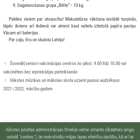
Sagatavošanas grupa „Bitīte”– 10 kg.
***
Paldies visiem par atsaucību! Makulatūras vākšana iestādē turpinās,
tāpēc ikviens arī ikdienā var atnest kaut nelielu izlietotā papīra paciņu.
Vācam arī baterijas.
***
Par zaļu, tīru un skaistu Latviju!
Rakstu
Šonedēļ seniori vakcinācijas centros no plkst. 9.00 līdz 10.00 var
navigācija
vakcinēties bez iepriekšējas pieteikšanās
Ilūkstes mūzikas un mākslas skola uzņem jaunus audzēkņus
2021./2022. mācību gadam
Ziņu arhīvs:
Ilūkstes pilsētas administrācijas tīmekļa vietne izmanto sīkdatnes
(angļu
valodā “cookies“)
, lai nodrošinātu mājas lapas efektīvu darbību, kā arī lai