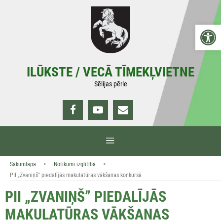
Doties
uz
Open 
saturu
ILŪKSTE / VECĀ TĪMEKĻVIETNE
Sēlijas pērle
IZVĒLNE
>
>
Sākumlapa
Notikumi izglītībā
PII „Zvaniņš” piedalījās makulatūras vākšanas konkursā
PII „ZVANIŅŠ” PIEDALĪJĀS
MAKULATŪRAS VĀKŠANAS