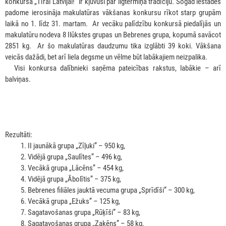
konkursā „Tīrai Latvijai!” ir kļuvusi par ilgtermiņa tradīciju. Šogad iestādes
padome ierosināja makulatūras vākšanas konkursu rīkot starp grupām
laikā no 1. līdz 31. martam. Ar vecāku palīdzību konkursā piedalījās un
makulatūru nodeva 8 Ilūkstes grupas un Bebrenes grupa, kopumā savācot
2851 kg. Ar šo makulatūras daudzumu tika izglābti 39 koki. Vākšana
veicās dažādi, bet arī liela degsme un vēlme būt labākajiem neizpalika.
***
Visi konkursa dalībnieki saņēma pateicības rakstus, labākie – arī
balviņas.
Rezultāti:
II jaunākā grupa „Zīļuki” – 950 kg,
Vidējā grupa „Saulītes” – 496 kg,
Vecākā grupa „Lācēns” – 454 kg,
Vidējā grupa „Ābolītis” – 375 kg,
Bebrenes filiāles jauktā vecuma grupa „Sprīdīši” – 300 kg,
Vecākā grupa „Ežuks” – 125 kg,
Sagatavošanas grupa „Rūķīši” – 83 kg,
Sagatavošanas grupa „Zaķēns” – 58 kg,