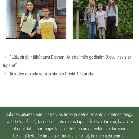
Rakstu
“Lūk, sirdij ir jābūt tuvu Dievam. Ar sirdi mēs godinām Dievu, nevis ar
navigācija
lūpām!”
Ilūkstes novada sporta skolas Covid-19 kārtība
Ziņu arhīvs:
Ilūkstes pilsētas administrācijas tīmekļa vietne izmanto sīkdatnes
(angļu
valodā “cookies“)
, lai nodrošinātu mājas lapas efektīvu darbību, kā arī lai
apkopot datus par mājas lapas lietošanu un apmeklētāju darbībām.
Turpinot lietot šo tīmekļa vietni Jūs piekrītat, ka mēs uzkrāsim un