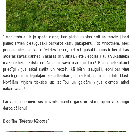
1.septembris ir jo īpaša diena, kad pildās skolas soli un mazie ķipari
paliek arvien pieaugušāki, pārvarot katru pakāpienu, līdz virsotnēm. Mēs
priecājamies par katru Dvietes bērnu, bet vēl īpašāki mums ir bērni, kas
atceras savas saknes. Vasaras brīvlaikā Dvietē viesojās Paula Sukatnieka
mazmazbērni Krista un Artis ar savu mammu Līgu! Bijām neizsakāmi
priecīgi viņus atkal satikt un redzēt, kā bērni izauguši, lepni par viņu
sasniegumiem, iegūtajām zelta liecībām, pabeidzot sesto un astoto klasi.
Novēlām viņiem tiekties uz izcilību un gaidām viņus ciemos atkal
nākamvasar!
Lai visiem bērniem šis ir izcils mācību gads un skolotājiem veiksmīgu
darba cēlienu!
Biedrība
“Dvietes Vīnogas”