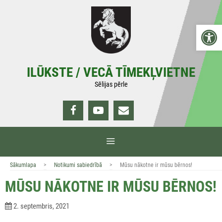
Doties
uz
Open 
saturu
ILŪKSTE / VECĀ TĪMEKĻVIETNE
Sēlijas pērle
IZVĒLNE
>
>
Sākumlapa
Notikumi sabiedrībā
Mūsu nākotne ir mūsu bērnos!
MŪSU NĀKOTNE IR MŪSU BĒRNOS!
2. septembris, 2021