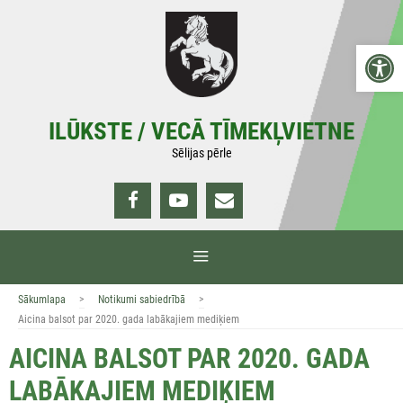
Doties
uz
Open 
saturu
ILŪKSTE / VECĀ TĪMEKĻVIETNE
Sēlijas pērle
IZVĒLNE
>
>
Sākumlapa
Notikumi sabiedrībā
Aicina balsot par 2020. gada labākajiem mediķiem
AICINA BALSOT PAR 2020. GADA
LABĀKAJIEM MEDIĶIEM