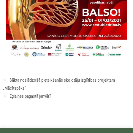
Rakstu
Sākta noslēdzošā pieteikšanās skolotāju izglītības projektam
navigācija
„Mācītspēks”
Eglaines pagastā janvārī
Ziņu arhīvs: