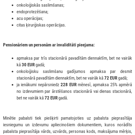
onkoloģiskās saslimšanas;
endoprotezēšana;
acu operācijas;
citas ķirurģiskas operācijas.
Pensionāriem un personām ar invaliditāti pieejama:
apmaksa par trīs stacionārā pavadītām diennaktīm, bet ne vairāk
kā
30 EUR
gadā;
onkoloģisku saslimšanu gadījumos apmaksa par desmit
stacionārā pavadītām diennaktīm, bet ne vairāk kā
72 EUR
gadā;
ja ienākumi nepārsniedz
228 EUR
mēnesī, apmaksa 25% apmērā
no izdevumiem par ārstēšanos stacionārā vai dienas stacionārā,
bet ne vairāk kā
72 EUR
gadā.
Minētie pabalsti tiek piešķirti pamatojoties uz pabalsta pieprasītāja
iesniegumu un izdevumu apliecinošiem dokumentiem, kuros norādīts
pabalsta pieprasītāja vārds, uzvārds, personas kods, maksājuma mērķis,