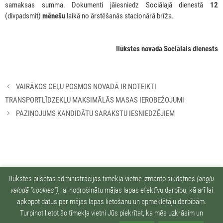
samaksas summa. Dokumenti jāiesniedz Sociālajā dienestā
12
(divpadsmit)
mēnešu
laikā no ārstēšanās stacionārā brīža.
Ilūkstes novada Sociālais dienests
Rakstu
VAIRĀKOS CEĻU POSMOS NOVADĀ IR NOTEIKTI
navigācija
TRANSPORTLĪDZEKĻU MAKSIMĀLĀS MASAS IEROBEŽOJUMI
PAZIŅOJUMS KANDIDĀTU SARAKSTU IESNIEDZĒJIEM
Ziņu arhīvs:
Ilūkstes pilsētas administrācijas tīmekļa vietne izmanto sīkdatnes
(angļu
valodā “cookies“)
, lai nodrošinātu mājas lapas efektīvu darbību, kā arī lai
apkopot datus par mājas lapas lietošanu un apmeklētāju darbībām.
Turpinot lietot šo tīmekļa vietni Jūs piekrītat, ka mēs uzkrāsim un