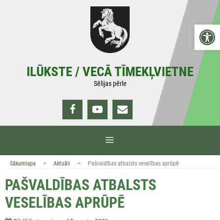
Doties
uz
Open 
saturu
ILŪKSTE / VECĀ TĪMEKĻVIETNE
Sēlijas pērle
IZVĒLNE
>
>
Sākumlapa
Aktuāli
Pašvaldības atbalsts veselības aprūpē
PAŠVALDĪBAS ATBALSTS
VESELĪBAS APRŪPĒ