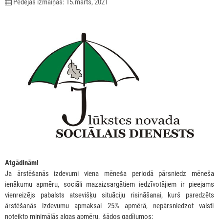
Pēdējās izmaiņas: 15.marts, 2021
Atgādinām!
Ja ārstēšanās izdevumi viena mēneša periodā pārsniedz mēneša
ienākumu apmēru, sociāli mazaizsargātiem iedzīvotājiem ir pieejams
vienreizējs pabalsts atsevišķu situāciju risināšanai, kurš paredzēts
ārstēšanās izdevumu apmaksai 25% apmērā, nepārsniedzot valstī
noteikto minimālās algas apmēru, šādos gadījumos: