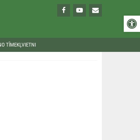
Open 
NO TĪMEKĻVIETNI