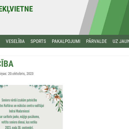
MEKĻVIETNE
VESELĪBA
SPORTS
PAKALPOJUMI
PĀRVALDE
UZ JAU
CĪBA
ņas: 20.oktobris, 2023