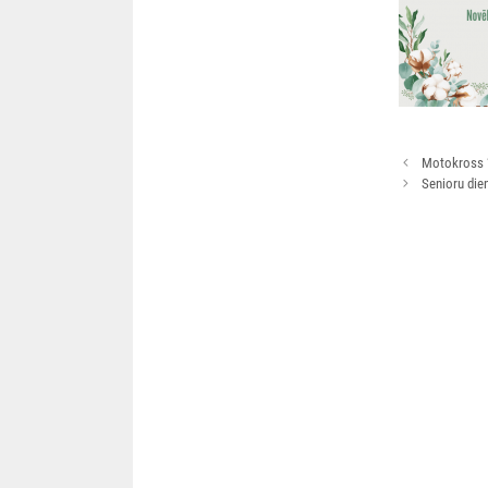
Rakstu
Motokross “
navigācija
Senioru dien