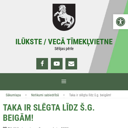
Doties
uz
Open 
saturu
ILŪKSTE / VECĀ TĪMEKĻVIETNE
Sēlijas pērle
IZVĒLNE
>
>
Sākumlapa
Notikumi sabiedrībā
Taka ir slēgta līdz š.g. beigām!
TAKA IR SLĒGTA LĪDZ Š.G.
BEIGĀM!