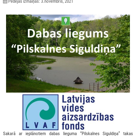
Pēdējās izmaiņas: 3.novembris, 2021
Sakarā ar ieplānotiem dabas lieguma “Pilskalnes Siguldiņa” takas