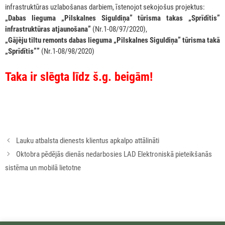
infrastruktūras uzlabošanas darbiem, īstenojot sekojošus projektus:
„Dabas lieguma „Pilskalnes Siguldiņa” tūrisma takas „Sprīdītis”
infrastruktūras atjaunošana”
(Nr.1-08/97/2020),
„Gājēju tiltu remonts dabas lieguma „Pilskalnes Siguldiņa” tūrisma takā
„Sprīdītis””
(Nr.1-08/98/2020)
Taka ir slēgta līdz š.g. beigām!
Rakstu
Lauku atbalsta dienests klientus apkalpo attālināti
navigācija
Oktobra pēdējās dienās nedarbosies LAD Elektroniskā pieteikšanās
sistēma un mobilā lietotne